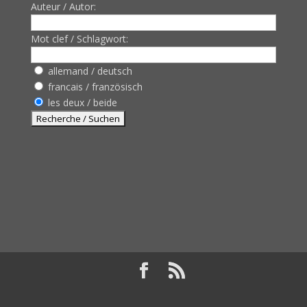
Auteur / Autor:
Mot clef / Schlagwort:
allemand / deutsch
francais / französisch
les deux / beide
Design de
Elegant Themes
| Propulsé par