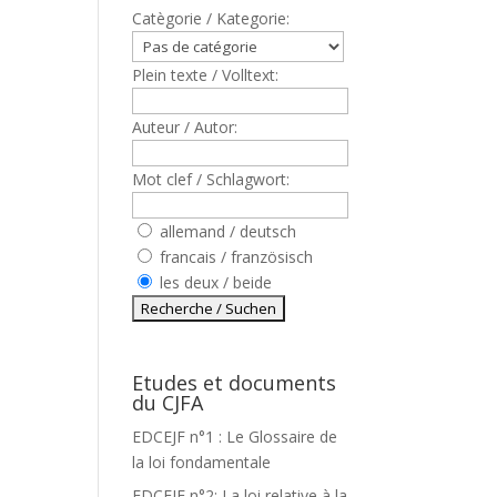
Catègorie / Kategorie:
Plein texte / Volltext:
Auteur / Autor:
Mot clef / Schlagwort:
allemand / deutsch
francais / französisch
les deux / beide
Etudes et documents
du CJFA
EDCEJF n°1 : Le Glossaire de
la loi fondamentale
EDCEJF n°2: La loi relative à la