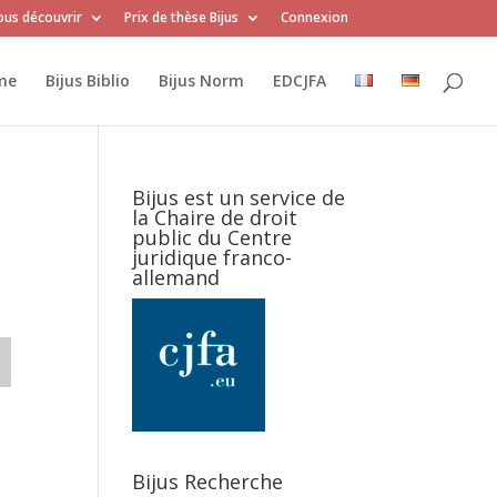
us découvrir
Prix de thèse Bijus
Connexion
me
Bijus Biblio
Bijus Norm
EDCJFA
Bijus est un service de
la Chaire de droit
public du Centre
juridique franco-
allemand
Bijus Recherche