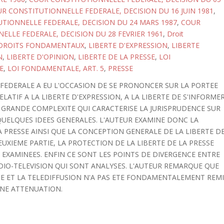
R CONSTITUTIONNELLE FEDERALE, DECISION DU 16 JUIN 1981
,
TIONNELLE FEDERALE, DECISION DU 24 MARS 1987
,
COUR
ELLE FEDERALE, DECISION DU 28 FEVRIER 1961
,
Droit
DROITS FONDAMENTAUX
,
LIBERTE D'EXPRESSION
,
LIBERTE
N
,
LIBERTE D'OPINION
,
LIBERTE DE LA PRESSE
,
LOI
E
,
LOI FONDAMENTALE, ART. 5
,
PRESSE
 FEDERALE A EU L'OCCASION DE SE PRONONCER SUR LA PORTEE
ELATIF A LA LIBERTE D'EXPRESSION, A LA LIBERTE DE S'INFORME
S GRANDE COMPLEXITE QUI CARACTERISE LA JURISPRUDENCE SUR
QUELQUES IDEES GENERALES. L'AUTEUR EXAMINE DONC LA
 PRESSE AINSI QUE LA CONCEPTION GENERALE DE LA LIBERTE D
EUXIEME PARTIE, LA PROTECTION DE LA LIBERTE DE LA PRESSE
 EXAMINEES. ENFIN CE SONT LES POINTS DE DIVERGENCE ENTRE
RADIO-TELEVISION QUI SONT ANALYSES. L'AUTEUR REMARQUE QUE
SE ET LA TELEDIFFUSION N'A PAS ETE FONDAMENTALEMENT REM
AINE ATTENUATION.