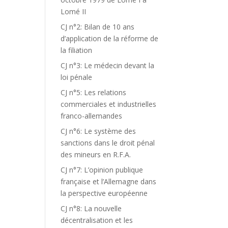
Lomé II
CJ n°2: Bilan de 10 ans
d’application de la réforme de
la filiation
CJ n°3: Le médecin devant la
loi pénale
CJ n°5: Les relations
commerciales et industrielles
franco-allemandes
CJ n°6: Le système des
sanctions dans le droit pénal
des mineurs en R.F.A.
CJ n°7: L’opinion publique
française et l’Allemagne dans
la perspective européenne
CJ n°8: La nouvelle
décentralisation et les