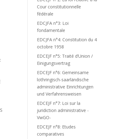
Cour constitutionnelle
fédérale
EDCJFA n°3: Loi
fondamentale
EDCJFA n°4: Constitution du 4
octobre 1958
EDCEJF n°5: Traité d’Union /
R
Einigungsvertrag
EDCEJF n°6: Gemeinsame
lothringisch-saarländische
E
administrative Einrichtungen
und Verfahrensweisen
EDCEJF n°7: Loi sur la
IS
juridiction administrative -
VwGO-
EDCEJF n°8: Etudes
comparatives