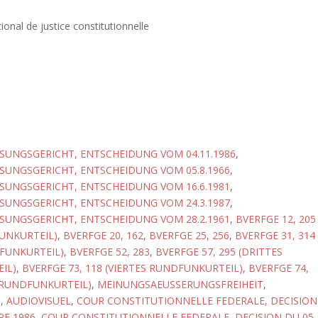
ional de justice constitutionnelle
UNGSGERICHT, ENTSCHEIDUNG VOM 04.11.1986
,
UNGSGERICHT, ENTSCHEIDUNG VOM 05.8.1966
,
UNGSGERICHT, ENTSCHEIDUNG VOM 16.6.1981
,
UNGSGERICHT, ENTSCHEIDUNG VOM 24.3.1987
,
UNGSGERICHT, ENTSCHEIDUNG VOM 28.2.1961
,
BVERFGE 12, 205
UNKURTEIL)
,
BVERFGE 20, 162
,
BVERFGE 25, 256
,
BVERFGE 31, 314
FUNKURTEIL)
,
BVERFGE 52, 283
,
BVERFGE 57, 295 (DRITTES
IL)
,
BVERFGE 73, 118 (VIERTES RUNDFUNKURTEIL)
,
BVERFGE 74,
 RUNDFUNKURTEIL)
,
MEINUNGSAEUSSERUNGSFREIHEIT
,
T
,
AUDIOVISUEL
,
COUR CONSTITUTIONNELLE FEDERALE, DECISION
E 1986
,
COUR CONSTITUTIONNELLE FEDERALE, DECISION DU 05