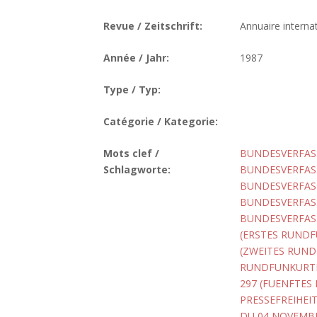
Revue / Zeitschrift:
Annuaire internat
Année / Jahr:
1987
Type / Typ:
Catégorie / Kategorie:
Mots clef /
BUNDESVERFASS
Schlagworte:
BUNDESVERFASS
BUNDESVERFASS
BUNDESVERFASS
BUNDESVERFASS
(ERSTES RUNDF
(ZWEITES RUND
RUNDFUNKURTE
297 (FUENFTES
PRESSEFREIHEI
DU 04 NOVEMBR