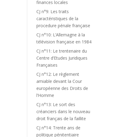
finances locales
CJ n°9: Les traits
caractéristiques de la
procedure pénale française
CJ n°10: L’Allemagne à la
télévision française en 1984
CJ n°11: Le trentenaire du
Centre d’Etudes Juridiques
Françaises
CJ n°12: Le règlement
amiable devant la Cour
européenne des Droits de
l’Homme
CJ n°13: Le sort des
créanciers dans le nouveau
droit français de la faillite
CJ n°14: Trente ans de
politique pénitentiaire