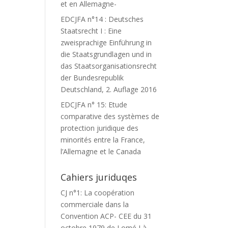
et en Allemagne-
EDCJFA n°14 : Deutsches
Staatsrecht I : Eine
zweisprachige Einführung in
die Staatsgrundlagen und in
das Staatsorganisationsrecht
der Bundesrepublik
Deutschland, 2. Auflage 2016
EDCJFA n° 15: Etude
comparative des systèmes de
protection juridique des
minorités entre la France,
l’Allemagne et le Canada
Cahiers juriduqes
CJ n°1: La coopération
commerciale dans la
Convention ACP- CEE du 31
octobre 1979 de Lomé I à