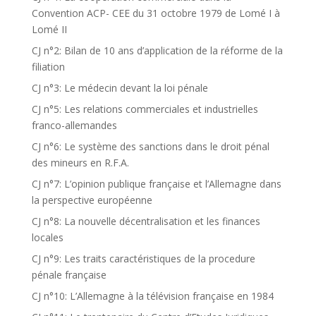
Convention ACP- CEE du 31 octobre 1979 de Lomé I à
Lomé II
CJ n°2: Bilan de 10 ans d’application de la réforme de la
filiation
CJ n°3: Le médecin devant la loi pénale
CJ n°5: Les relations commerciales et industrielles
franco-allemandes
CJ n°6: Le système des sanctions dans le droit pénal
des mineurs en R.F.A.
CJ n°7: L’opinion publique française et l’Allemagne dans
la perspective européenne
CJ n°8: La nouvelle décentralisation et les finances
locales
CJ n°9: Les traits caractéristiques de la procedure
pénale française
CJ n°10: L’Allemagne à la télévision française en 1984