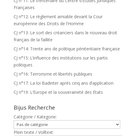
CJ n°11: Le trentenaire du Centre d’Etudes Juridiques
Françaises
CJ n°12: Le règlement amiable devant la Cour
européenne des Droits de l’Homme
CJ n°13: Le sort des créanciers dans le nouveau droit
français de la faillite
CJ n°14: Trente ans de politique pénitentiaire française
CJ n°15: L’influence des institutions sur les partis
politiques
CJ n°16: Terrorisme et libertés publiques
CJ n°17: La loi Badinter après cinq ans d’application
CJ n°19: L’Europe et la souveraineté des Etats
Bijus Recherche
Catègorie / Kategorie:
Plein texte / Volltext: