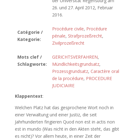
der Universität Regensburg am
26. und 27. April 2012, Februar
2016.
Procédure civile
,
Procédure
Catégorie /
pénale
,
Strafprozeßrecht
,
Kategorie:
Zivilprozeßrecht
Mots clef /
GERICHTSVERFAHREN
,
Schlagworte:
Mündlichkeitsgrundsatz
,
Prozessgrundsatz
,
Caractère oral
de la procédure
,
PROCEDURE
JUDICIAIRE
Klappentext
:
Welchen Platz hat das gesprochene Wort noch in
einer Verwaltung und einer Justiz, die seit
Jahrhunderten fingieren Quod non est in actis non
est in mundo (Was nicht in den Akten steht, das gibt
es nicht)? Vor allem heute, in einer Zeit der