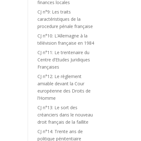
finances locales
CJ n°9: Les traits
caractéristiques de la
procedure pénale française
CJ n°10: L’Allemagne à la
télévision française en 1984
CJ n°11: Le trentenaire du
Centre d’Etudes Juridiques
Françaises
CJ n°12: Le règlement
amiable devant la Cour
européenne des Droits de
l’Homme
CJ n°13: Le sort des
créanciers dans le nouveau
droit français de la faillite
CJ n°14: Trente ans de
politique pénitentiaire