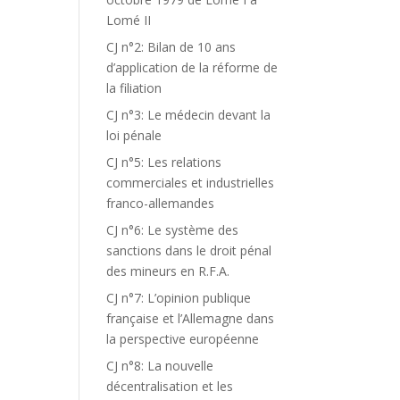
Lomé II
CJ n°2: Bilan de 10 ans
d’application de la réforme de
la filiation
CJ n°3: Le médecin devant la
loi pénale
CJ n°5: Les relations
commerciales et industrielles
franco-allemandes
CJ n°6: Le système des
sanctions dans le droit pénal
des mineurs en R.F.A.
CJ n°7: L’opinion publique
française et l’Allemagne dans
la perspective européenne
CJ n°8: La nouvelle
décentralisation et les