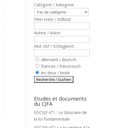
Catègorie / Kategorie:
Plein texte / Volltext:
Auteur / Autor:
Mot clef / Schlagwort:
allemand / deutsch
,
francais / französisch
les deux / beide
,
Etudes et documents
du CJFA
EDCEJF n°1 : Le Glossaire de
la loi fondamentale
EDCEJF n°2: La loi relative à la