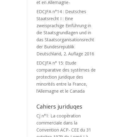
et en Allemagne-
EDCJFA n°14 : Deutsches
Staatsrecht I : Eine
zweisprachige Einführung in
die Staatsgrundlagen und in
das Staatsorganisationsrecht
der Bundesrepublik
Deutschland, 2. Auflage 2016
EDCJFA n° 15: Etude
comparative des systèmes de
protection juridique des
minorités entre la France,
l’Allemagne et le Canada
Cahiers juriduqes
CJ n°1: La coopération
commerciale dans la
Convention ACP- CEE du 31
octobre 1979 de Lomé I à