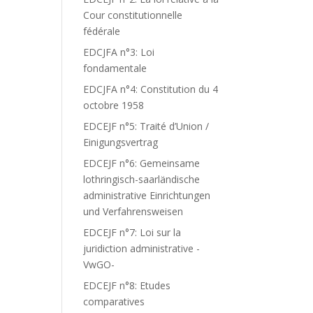
Cour constitutionnelle
fédérale
EDCJFA n°3: Loi
fondamentale
EDCJFA n°4: Constitution du 4
octobre 1958
EDCEJF n°5: Traité d’Union /
Einigungsvertrag
EDCEJF n°6: Gemeinsame
lothringisch-saarländische
administrative Einrichtungen
und Verfahrensweisen
EDCEJF n°7: Loi sur la
juridiction administrative -
VwGO-
EDCEJF n°8: Etudes
comparatives