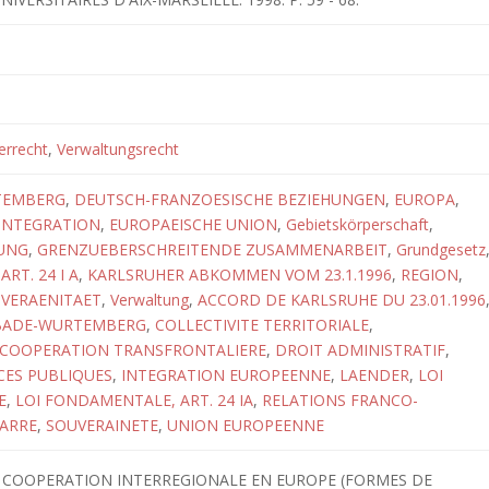
errecht
,
Verwaltungsrecht
TEMBERG
,
DEUTSCH-FRANZOESISCHE BEZIEHUNGEN
,
EUROPA
,
INTEGRATION
,
EUROPAEISCHE UNION
,
Gebietskörperschaft
,
UNG
,
GRENZUEBERSCHREITENDE ZUSAMMENARBEIT
,
Grundgesetz
RT. 24 I A
,
KARLSRUHER ABKOMMEN VOM 23.1.1996
,
REGION
,
VERAENITAET
,
Verwaltung
,
ACCORD DE KARLSRUHE DU 23.01.1996
BADE-WURTEMBERG
,
COLLECTIVITE TERRITORIALE
,
COOPERATION TRANSFRONTALIERE
,
DROIT ADMINISTRATIF
,
CES PUBLIQUES
,
INTEGRATION EUROPEENNE
,
LAENDER
,
LOI
E
,
LOI FONDAMENTALE, ART. 24 IA
,
RELATIONS FRANCO-
ARRE
,
SOUVERAINETE
,
UNION EUROPEENNE
A COOPERATION INTERREGIONALE EN EUROPE (FORMES DE