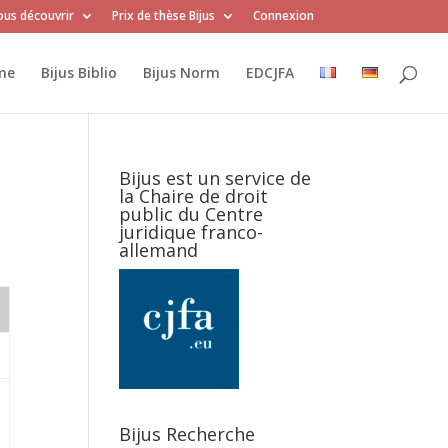
us découvrir
Prix de thèse Bijus
Connexion
me
Bijus Biblio
Bijus Norm
EDCJFA
Bijus est un service de
la Chaire de droit
public du Centre
juridique franco-
allemand
Bijus Recherche