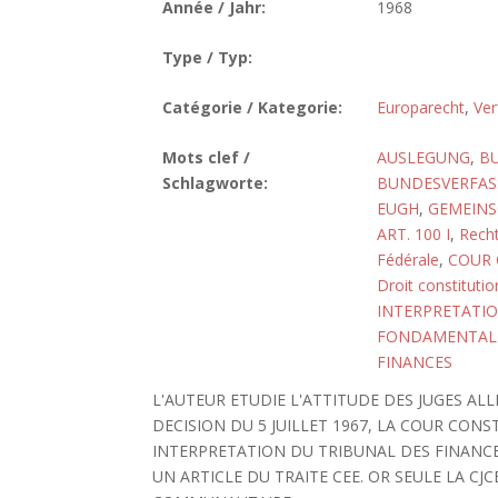
Année / Jahr:
1968
Type / Typ:
Catégorie / Kategorie:
Europarecht
,
Ver
Mots clef /
AUSLEGUNG
,
B
Schlagworte:
BUNDESVERFASS
EUGH
,
GEMEINS
ART. 100 I
,
Rech
Fédérale
,
COUR 
Droit constitutio
INTERPRETATI
FONDAMENTAL
FINANCES
L'AUTEUR ETUDIE L'ATTITUDE DES JUGES AL
DECISION DU 5 JUILLET 1967, LA COUR CO
INTERPRETATION DU TRIBUNAL DES FINANCE
UN ARTICLE DU TRAITE CEE. OR SEULE LA CJ