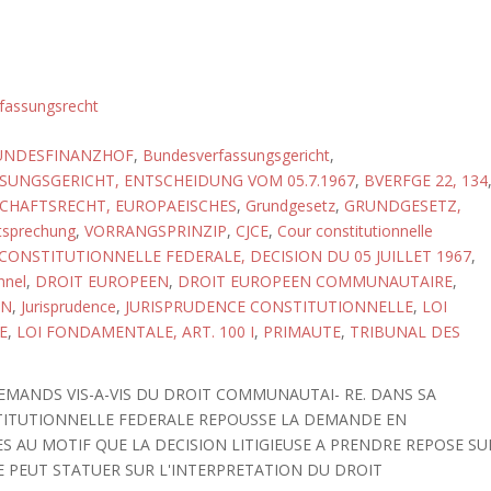
fassungsrecht
UNDESFINANZHOF
,
Bundesverfassungsgericht
,
UNGSGERICHT, ENTSCHEIDUNG VOM 05.7.1967
,
BVERFGE 22, 134
CHAFTSRECHT, EUROPAEISCHES
,
Grundgesetz
,
GRUNDGESETZ,
tsprechung
,
VORRANGSPRINZIP
,
CJCE
,
Cour constitutionnelle
CONSTITUTIONNELLE FEDERALE, DECISION DU 05 JUILLET 1967
,
nnel
,
DROIT EUROPEEN
,
DROIT EUROPEEN COMMUNAUTAIRE
,
ON
,
Jurisprudence
,
JURISPRUDENCE CONSTITUTIONNELLE
,
LOI
E
,
LOI FONDAMENTALE, ART. 100 I
,
PRIMAUTE
,
TRIBUNAL DES
LEMANDS VIS-A-VIS DU DROIT COMMUNAUTAI- RE. DANS SA
NSTITUTIONNELLE FEDERALE REPOUSSE LA DEMANDE EN
S AU MOTIF QUE LA DECISION LITIGIEUSE A PRENDRE REPOSE SU
CE PEUT STATUER SUR L'INTERPRETATION DU DROIT