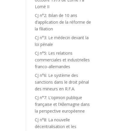
Lomé II
CJ n°2: Bilan de 10 ans
d’application de la réforme de
la filiation
CJ n°3: Le médecin devant la
loi pénale
CJ n°5: Les relations
commerciales et industrielles
franco-allemandes
CJ n°6: Le système des
sanctions dans le droit pénal
des mineurs en R.F.A.
CJ n°7: L’opinion publique
française et l’Allemagne dans
la perspective européenne
CJ n°8: La nouvelle
décentralisation et les