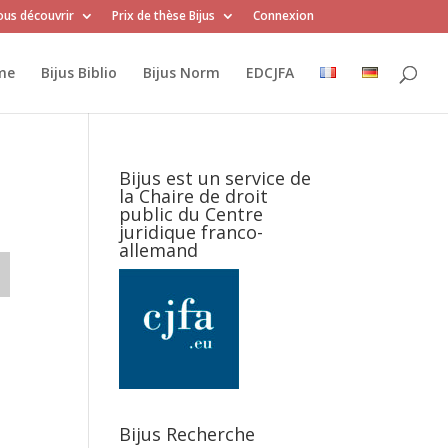
us découvrir
Prix de thèse Bijus
Connexion
me
Bijus Biblio
Bijus Norm
EDCJFA
Bijus est un service de
la Chaire de droit
public du Centre
juridique franco-
allemand
Bijus Recherche