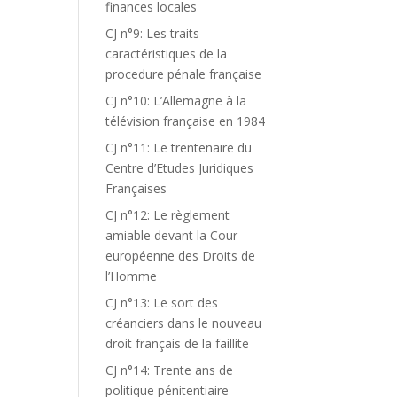
finances locales
CJ n°9: Les traits
caractéristiques de la
procedure pénale française
CJ n°10: L’Allemagne à la
télévision française en 1984
CJ n°11: Le trentenaire du
Centre d’Etudes Juridiques
Françaises
CJ n°12: Le règlement
amiable devant la Cour
européenne des Droits de
l’Homme
CJ n°13: Le sort des
créanciers dans le nouveau
droit français de la faillite
CJ n°14: Trente ans de
politique pénitentiaire