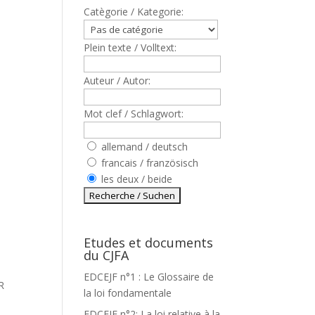
Catègorie / Kategorie:
Plein texte / Volltext:
Auteur / Autor:
Mot clef / Schlagwort:
,
allemand / deutsch
francais / französisch
les deux / beide
Etudes et documents
du CJFA
EDCEJF n°1 : Le Glossaire de
R
la loi fondamentale
EDCEJF n°2: La loi relative à la