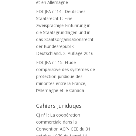
et en Allemagne-
EDCJFA n°14 : Deutsches
Staatsrecht I : Eine
zweisprachige Einführung in
die Staatsgrundlagen und in
das Staatsorganisationsrecht
der Bundesrepublik
Deutschland, 2. Auflage 2016
EDCJFA n° 15: Etude
comparative des systèmes de
protection juridique des
minorités entre la France,
l’Allemagne et le Canada
Cahiers juriduqes
CJ n°1: La coopération
commerciale dans la
Convention ACP- CEE du 31
octobre 1979 de Lomé I à