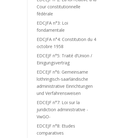
Cour constitutionnelle
fédérale
EDCJFA n°3: Loi
fondamentale
EDCJFA n°4: Constitution du 4
octobre 1958
EDCEJF n°5: Traité d’Union /
Einigungsvertrag
EDCEJF n°6: Gemeinsame
lothringisch-saarländische
administrative Einrichtungen
und Verfahrensweisen
EDCEJF n°7: Loi sur la
juridiction administrative -
VwGO-
EDCEJF n°8: Etudes
comparatives