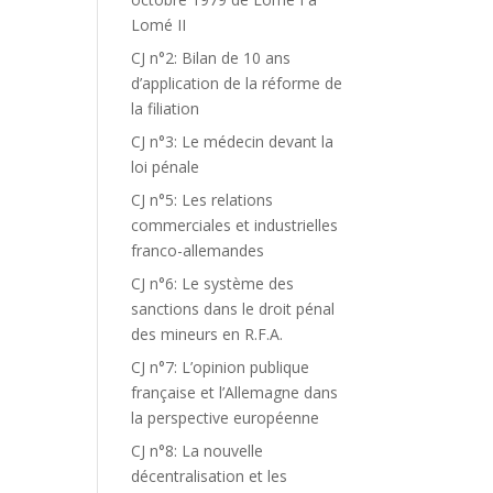
Lomé II
CJ n°2: Bilan de 10 ans
d’application de la réforme de
la filiation
CJ n°3: Le médecin devant la
loi pénale
CJ n°5: Les relations
commerciales et industrielles
franco-allemandes
CJ n°6: Le système des
sanctions dans le droit pénal
des mineurs en R.F.A.
CJ n°7: L’opinion publique
française et l’Allemagne dans
la perspective européenne
CJ n°8: La nouvelle
décentralisation et les