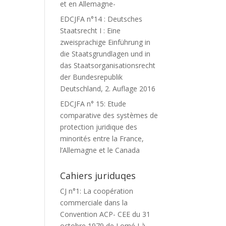
et en Allemagne-
EDCJFA n°14 : Deutsches
Staatsrecht I : Eine
zweisprachige Einführung in
die Staatsgrundlagen und in
das Staatsorganisationsrecht
der Bundesrepublik
Deutschland, 2. Auflage 2016
EDCJFA n° 15: Etude
comparative des systèmes de
protection juridique des
minorités entre la France,
l’Allemagne et le Canada
Cahiers juriduqes
CJ n°1: La coopération
commerciale dans la
Convention ACP- CEE du 31
octobre 1979 de Lomé I à