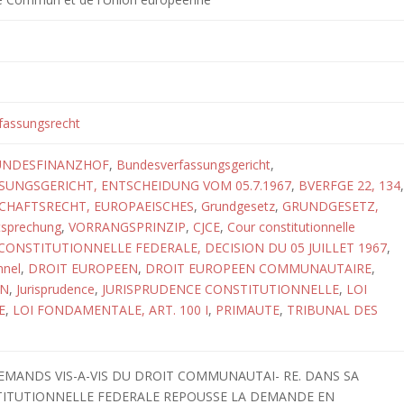
fassungsrecht
UNDESFINANZHOF
,
Bundesverfassungsgericht
,
UNGSGERICHT, ENTSCHEIDUNG VOM 05.7.1967
,
BVERFGE 22, 134
,
CHAFTSRECHT, EUROPAEISCHES
,
Grundgesetz
,
GRUNDGESETZ,
tsprechung
,
VORRANGSPRINZIP
,
CJCE
,
Cour constitutionnelle
CONSTITUTIONNELLE FEDERALE, DECISION DU 05 JUILLET 1967
,
nnel
,
DROIT EUROPEEN
,
DROIT EUROPEEN COMMUNAUTAIRE
,
ON
,
Jurisprudence
,
JURISPRUDENCE CONSTITUTIONNELLE
,
LOI
E
,
LOI FONDAMENTALE, ART. 100 I
,
PRIMAUTE
,
TRIBUNAL DES
LEMANDS VIS-A-VIS DU DROIT COMMUNAUTAI- RE. DANS SA
NSTITUTIONNELLE FEDERALE REPOUSSE LA DEMANDE EN