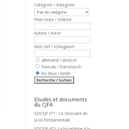
Catègorie / Kategorie:
Plein texte / Volltext:
Auteur / Autor:
Mot clef / Schlagwort:
allemand / deutsch
francais / französisch
les deux / beide
Etudes et documents
du CJFA
EDCEJF n°1 : Le Glossaire de
la loi fondamentale
EDCEJF n°2: La loi relative à la