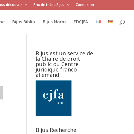
us découvrir
Prix de thèse Bijus
Connexion
me
Bijus Biblio
Bijus Norm
EDCJFA
Bijus est un service de
la Chaire de droit
public du Centre
juridique franco-
allemand
Bijus Recherche