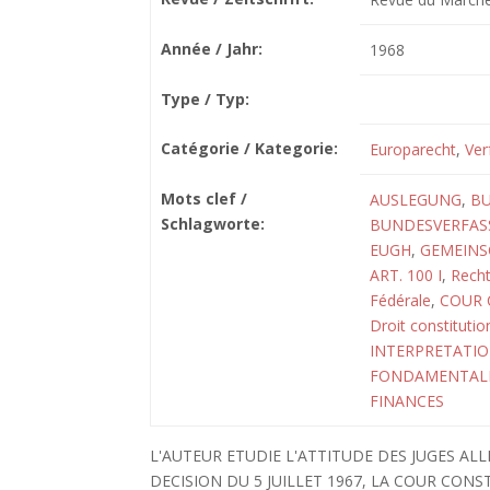
Année / Jahr:
1968
Type / Typ:
Catégorie / Kategorie:
Europarecht
,
Ver
Mots clef /
AUSLEGUNG
,
B
Schlagworte:
BUNDESVERFASS
EUGH
,
GEMEINS
ART. 100 I
,
Rech
Fédérale
,
COUR 
Droit constitutio
INTERPRETATI
FONDAMENTAL
FINANCES
L'AUTEUR ETUDIE L'ATTITUDE DES JUGES AL
DECISION DU 5 JUILLET 1967, LA COUR CO