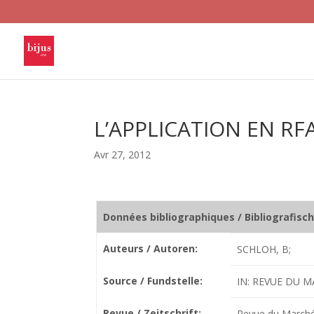
L’APPLICATION EN R
Avr 27, 2012
Données bibliographiques / Bibliografisc
Auteurs / Autoren:
SCHLOH, B;
Source / Fundstelle:
IN: REVUE DU M
Revue / Zeitschrift:
Revue du Marché