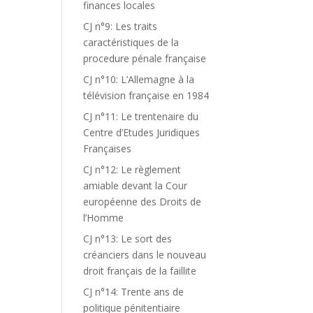
finances locales
CJ n°9: Les traits
caractéristiques de la
procedure pénale française
CJ n°10: L’Allemagne à la
télévision française en 1984
CJ n°11: Le trentenaire du
Centre d’Etudes Juridiques
Françaises
CJ n°12: Le règlement
amiable devant la Cour
européenne des Droits de
l’Homme
CJ n°13: Le sort des
créanciers dans le nouveau
droit français de la faillite
CJ n°14: Trente ans de
politique pénitentiaire