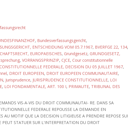
fassungsrecht
UNDESFINANZHOF
,
Bundesverfassungsgericht
,
UNGSGERICHT, ENTSCHEIDUNG VOM 05.7.1967
,
BVERFGE 22, 134
CHAFTSRECHT, EUROPAEISCHES
,
Grundgesetz
,
GRUNDGESETZ,
tsprechung
,
VORRANGSPRINZIP
,
CJCE
,
Cour constitutionnelle
CONSTITUTIONNELLE FEDERALE, DECISION DU 05 JUILLET 1967
,
nnel
,
DROIT EUROPEEN
,
DROIT EUROPEEN COMMUNAUTAIRE
,
ON
,
Jurisprudence
,
JURISPRUDENCE CONSTITUTIONNELLE
,
LOI
E
,
LOI FONDAMENTALE, ART. 100 I
,
PRIMAUTE
,
TRIBUNAL DES
LEMANDS VIS-A-VIS DU DROIT COMMUNAUTAI- RE. DANS SA
NSTITUTIONNELLE FEDERALE REPOUSSE LA DEMANDE EN
S AU MOTIF QUE LA DECISION LITIGIEUSE A PRENDRE REPOSE SU
CE PEUT STATUER SUR L'INTERPRETATION DU DROIT