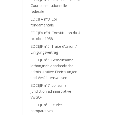
Cour constitutionnelle
fédérale
EDCJFA n°3: Loi
fondamentale
EDCJFA n°4: Constitution du 4
octobre 1958
EDCEJF n°5: Traité d’Union /
Einigungsvertrag
EDCEJF n°6: Gemeinsame
lothringisch-saarländische
administrative Einrichtungen
und Verfahrensweisen
EDCEJF n°7: Loi sur la
juridiction administrative -
VwGO-
EDCEJF n°8: Etudes
comparatives