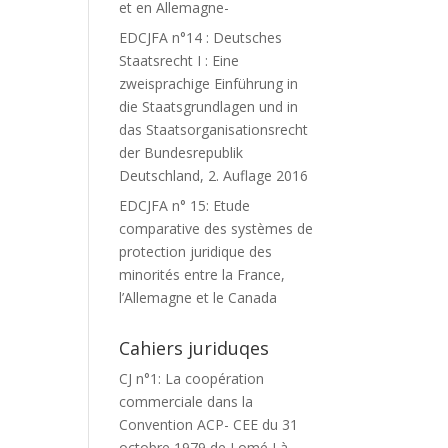
et en Allemagne-
EDCJFA n°14 : Deutsches
Staatsrecht I : Eine
zweisprachige Einführung in
die Staatsgrundlagen und in
das Staatsorganisationsrecht
der Bundesrepublik
Deutschland, 2. Auflage 2016
EDCJFA n° 15: Etude
comparative des systèmes de
protection juridique des
minorités entre la France,
l’Allemagne et le Canada
Cahiers juriduqes
CJ n°1: La coopération
commerciale dans la
Convention ACP- CEE du 31
octobre 1979 de Lomé I à