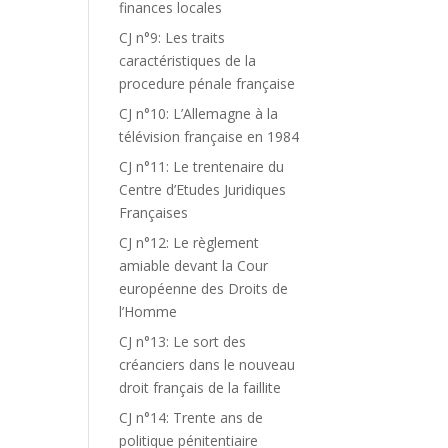
finances locales
CJ n°9: Les traits
caractéristiques de la
procedure pénale française
CJ n°10: L’Allemagne à la
télévision française en 1984
CJ n°11: Le trentenaire du
Centre d’Etudes Juridiques
Françaises
CJ n°12: Le règlement
amiable devant la Cour
européenne des Droits de
l’Homme
CJ n°13: Le sort des
créanciers dans le nouveau
droit français de la faillite
CJ n°14: Trente ans de
politique pénitentiaire