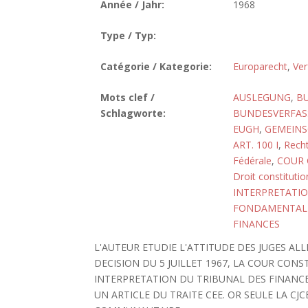
Année / Jahr:
1968
Type / Typ:
Catégorie / Kategorie:
Europarecht
,
Ver
Mots clef /
AUSLEGUNG
,
B
Schlagworte:
BUNDESVERFASS
EUGH
,
GEMEINS
ART. 100 I
,
Rech
Fédérale
,
COUR 
Droit constitutio
INTERPRETATI
FONDAMENTAL
FINANCES
L'AUTEUR ETUDIE L'ATTITUDE DES JUGES AL
DECISION DU 5 JUILLET 1967, LA COUR CO
INTERPRETATION DU TRIBUNAL DES FINANCE
UN ARTICLE DU TRAITE CEE. OR SEULE LA CJ