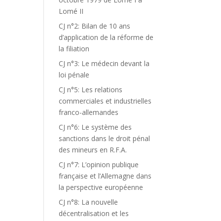
Lomé II
CJ n°2: Bilan de 10 ans
d’application de la réforme de
la filiation
CJ n°3: Le médecin devant la
loi pénale
CJ n°5: Les relations
commerciales et industrielles
franco-allemandes
CJ n°6: Le système des
sanctions dans le droit pénal
des mineurs en R.F.A.
CJ n°7: L’opinion publique
française et l’Allemagne dans
la perspective européenne
CJ n°8: La nouvelle
décentralisation et les