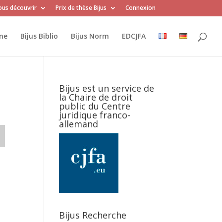
us découvrir
Prix de thèse Bijus
Connexion
me
Bijus Biblio
Bijus Norm
EDCJFA
Bijus est un service de
la Chaire de droit
public du Centre
juridique franco-
allemand
Bijus Recherche