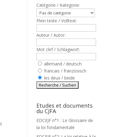
Catègorie / Kategorie:
Plein texte / Volltext:
Auteur / Autor:
Mot clef / Schlagwort:
,
allemand / deutsch
francais / französisch
les deux / beide
Etudes et documents
du CJFA
EDCEJF n°1 : Le Glossaire de
R
la loi fondamentale
EDCEJF n°2: La loi relative à la