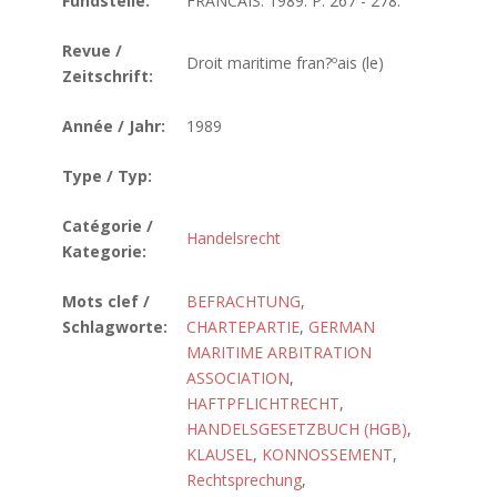
Fundstelle:
FRANCAIS. 1989. P. 267 - 278.
Revue /
Droit maritime fran?ºais (le)
Zeitschrift:
Année / Jahr:
1989
Type / Typ:
Catégorie /
Handelsrecht
Kategorie:
Mots clef /
BEFRACHTUNG
,
Schlagworte:
CHARTEPARTIE
,
GERMAN
MARITIME ARBITRATION
ASSOCIATION
,
HAFTPFLICHTRECHT
,
HANDELSGESETZBUCH (HGB)
,
KLAUSEL
,
KONNOSSEMENT
,
Rechtsprechung
,