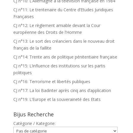
CJ n°10: L’Allemagne à la télévision française en 1984
CJ n°11: Le trentenaire du Centre d’Etudes Juridiques
Françaises
CJ n°12: Le règlement amiable devant la Cour
européenne des Droits de l’Homme
CJ n°13: Le sort des créanciers dans le nouveau droit
français de la faillite
CJ n°14: Trente ans de politique pénitentiaire française
CJ n°15: L’influence des institutions sur les partis
politiques
CJ n°16: Terrorisme et libertés publiques
CJ n°17: La loi Badinter après cinq ans d’application
CJ n°19: L’Europe et la souveraineté des Etats
Bijus Recherche
Catègorie / Kategorie: