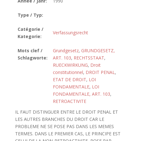
Année / Jahr:
1990
Type / Typ:
Catégorie /
Verfassungsrecht
Kategorie:
Mots clef /
Grundgesetz
,
GRUNDGESETZ,
Schlagworte:
ART. 103
,
RECHTSSTAAT
,
RUECKWIRKUNG
,
Droit
constitutionnel
,
DROIT PENAL
,
ETAT DE DROIT
,
LOI
FONDAMENTALE
,
LOI
FONDAMENTALE, ART. 103
,
RETROACTIVITE
IL FAUT DISTINGUER ENTRE LE DROIT PENAL ET
LES AUTRES BRANCHES DU DROIT CAR LE
PROBLEME NE SE POSE PAS DANS LES MEMES
TERMES. DANS LE PREMIER CAS, LE PRINCIPE EST
CELUI DE LA NON-RETROACTIVITE, POSE PAR