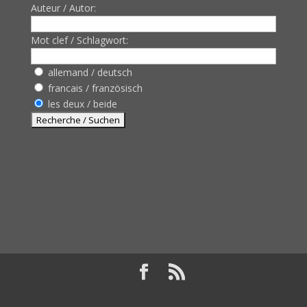
Auteur / Autor:
Mot clef / Schlagwort:
allemand / deutsch
francais / französisch
les deux / beide
Design de
Elegant Themes
| Propulsé par