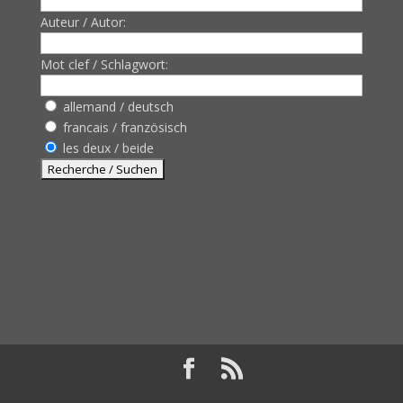
Auteur / Autor:
Mot clef / Schlagwort:
allemand / deutsch
francais / französisch
les deux / beide
Design de
Elegant Themes
| Propulsé par