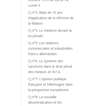
Lomé II
CJ n°2: Bilan de 10 ans
d’application de la réforme de
la filiation
CJ n°3: Le médecin devant la
loi pénale
CJ n°5: Les relations
commerciales et industrielles
franco-allemandes
CJ n°6: Le système des
sanctions dans le droit pénal
des mineurs en R.F.A.
CJ n°7: L’opinion publique
française et l’Allemagne dans
la perspective européenne
CJ n°8: La nouvelle
décentralisation et les