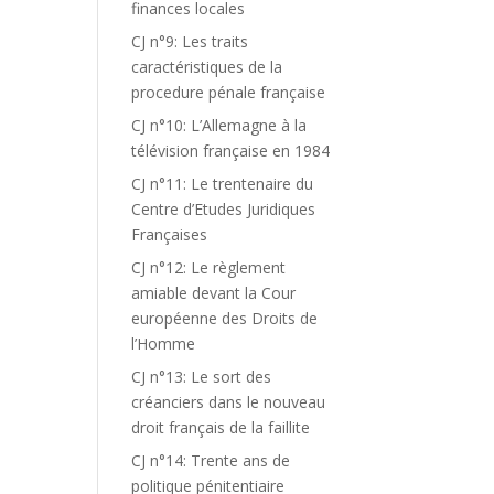
finances locales
CJ n°9: Les traits
caractéristiques de la
procedure pénale française
CJ n°10: L’Allemagne à la
télévision française en 1984
CJ n°11: Le trentenaire du
Centre d’Etudes Juridiques
Françaises
CJ n°12: Le règlement
amiable devant la Cour
européenne des Droits de
l’Homme
CJ n°13: Le sort des
créanciers dans le nouveau
droit français de la faillite
CJ n°14: Trente ans de
politique pénitentiaire