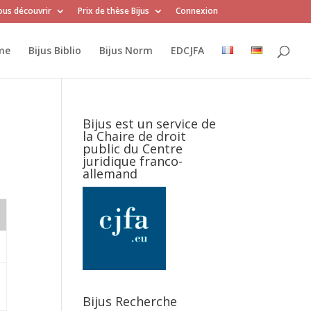
us découvrir
Prix de thèse Bijus
Connexion
me
Bijus Biblio
Bijus Norm
EDCJFA
Bijus est un service de
la Chaire de droit
public du Centre
juridique franco-
allemand
Bijus Recherche