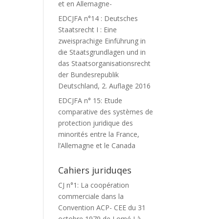
et en Allemagne-
EDCJFA n°14 : Deutsches
Staatsrecht I : Eine
zweisprachige Einführung in
die Staatsgrundlagen und in
das Staatsorganisationsrecht
der Bundesrepublik
Deutschland, 2. Auflage 2016
EDCJFA n° 15: Etude
comparative des systèmes de
protection juridique des
minorités entre la France,
l’Allemagne et le Canada
Cahiers juriduqes
CJ n°1: La coopération
commerciale dans la
Convention ACP- CEE du 31
octobre 1979 de Lomé I à