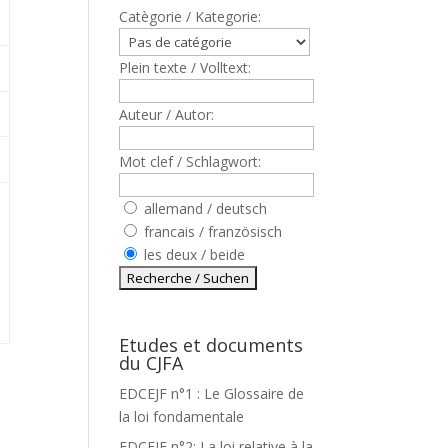
Catègorie / Kategorie:
Plein texte / Volltext:
Auteur / Autor:
Mot clef / Schlagwort:
allemand / deutsch
francais / französisch
les deux / beide
Etudes et documents
du CJFA
EDCEJF n°1 : Le Glossaire de
la loi fondamentale
EDCEJF n°2: La loi relative à la