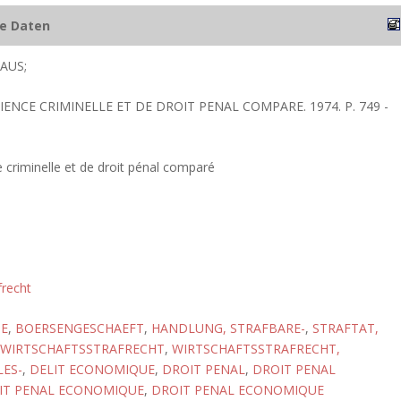
he Daten
AUS;
CIENCE CRIMINELLE ET DE DROIT PENAL COMPARE. 1974. P. 749 -
 criminelle et de droit pénal comparé
frecht
E
,
BOERSENGESCHAEFT
,
HANDLUNG, STRAFBARE-
,
STRAFTAT,
WIRTSCHAFTSSTRAFRECHT
,
WIRTSCHAFTSSTRAFRECHT,
ES-
,
DELIT ECONOMIQUE
,
DROIT PENAL
,
DROIT PENAL
IT PENAL ECONOMIQUE
,
DROIT PENAL ECONOMIQUE