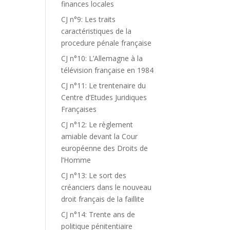
finances locales
CJ n°9: Les traits
caractéristiques de la
procedure pénale française
CJ n°10: L’Allemagne à la
télévision française en 1984
CJ n°11: Le trentenaire du
Centre d’Etudes Juridiques
Françaises
CJ n°12: Le règlement
amiable devant la Cour
européenne des Droits de
l’Homme
CJ n°13: Le sort des
créanciers dans le nouveau
droit français de la faillite
CJ n°14: Trente ans de
politique pénitentiaire