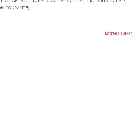
 LA LEGISLATION APPLICABLE AUX AUTRES PRODUITS (TABACS,
ON COURANTE)
Entrées suivan