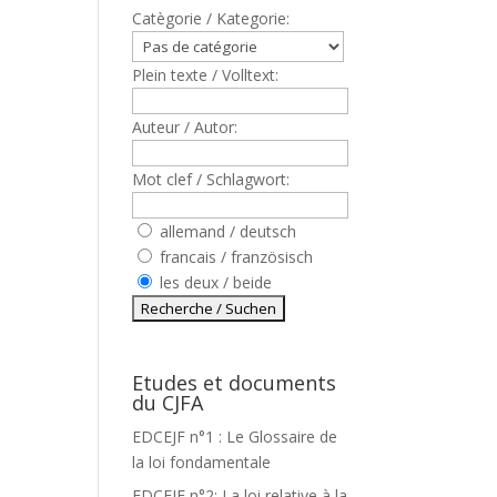
Catègorie / Kategorie:
Plein texte / Volltext:
Auteur / Autor:
Mot clef / Schlagwort:
allemand / deutsch
francais / französisch
les deux / beide
Etudes et documents
du CJFA
EDCEJF n°1 : Le Glossaire de
la loi fondamentale
EDCEJF n°2: La loi relative à la