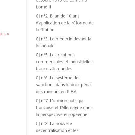
Lomé II
CJ n°2: Bilan de 10 ans
d’application de la réforme de
la filiation
tes »
CJ n°3: Le médecin devant la
loi pénale
CJ n°5: Les relations
commerciales et industrielles
franco-allemandes
CJ n°6: Le système des
sanctions dans le droit pénal
des mineurs en R.F.A.
CJ n°7: L’opinion publique
française et l’Allemagne dans
la perspective européenne
CJ n°8: La nouvelle
décentralisation et les