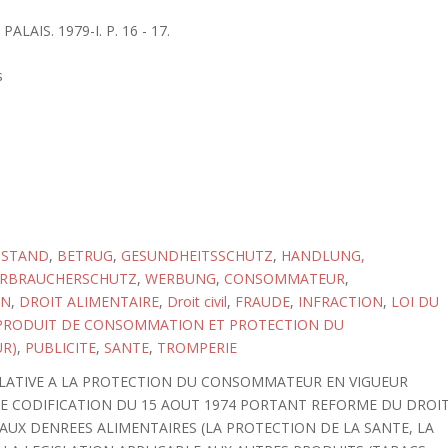
ALAIS. 1979-I. P. 16 - 17.
s
NSTAND
,
BETRUG
,
GESUNDHEITSSCHUTZ
,
HANDLUNG,
ERBRAUCHERSCHUTZ
,
WERBUNG
,
CONSOMMATEUR
,
ON
,
DROIT ALIMENTAIRE
,
Droit civil
,
FRAUDE
,
INFRACTION
,
LOI DU
(PRODUIT DE CONSOMMATION ET PROTECTION DU
R)
,
PUBLICITE
,
SANTE
,
TROMPERIE
ELATIVE A LA PROTECTION DU CONSOMMATEUR EN VIGUEUR
OI DE CODIFICATION DU 15 AOUT 1974 PORTANT REFORME DU DROI
 AUX DENREES ALIMENTAIRES (LA PROTECTION DE LA SANTE, LA