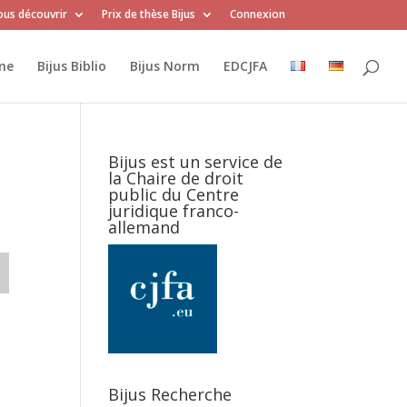
us découvrir
Prix de thèse Bijus
Connexion
me
Bijus Biblio
Bijus Norm
EDCJFA
Bijus est un service de
la Chaire de droit
public du Centre
juridique franco-
allemand
Bijus Recherche