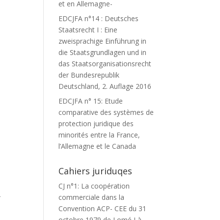
et en Allemagne-
EDCJFA n°14 : Deutsches
Staatsrecht I : Eine
zweisprachige Einführung in
die Staatsgrundlagen und in
das Staatsorganisationsrecht
der Bundesrepublik
Deutschland, 2. Auflage 2016
EDCJFA n° 15: Etude
comparative des systèmes de
protection juridique des
minorités entre la France,
l’Allemagne et le Canada
Cahiers juriduqes
CJ n°1: La coopération
commerciale dans la
T
Convention ACP- CEE du 31
octobre 1979 de Lomé I à