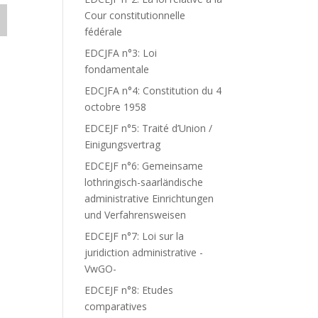
Cour constitutionnelle
fédérale
EDCJFA n°3: Loi
fondamentale
EDCJFA n°4: Constitution du 4
octobre 1958
EDCEJF n°5: Traité d’Union /
Einigungsvertrag
EDCEJF n°6: Gemeinsame
lothringisch-saarländische
administrative Einrichtungen
und Verfahrensweisen
EDCEJF n°7: Loi sur la
juridiction administrative -
VwGO-
EDCEJF n°8: Etudes
comparatives