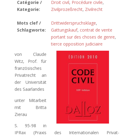
Catégorie /
Droit civil
,
Procédure civile
,
Kategorie:
Zivilprozeßrecht
,
Zivilrecht
Mots clef /
Drittwiderspruchsklage
,
Schlagworte:
Gattungskauf
,
contrat de vente
portant sur des choses de genre
,
tierce opposition judiciaire
von Claude
Witz, Prof. für
französisches
Privatrecht an
der Universität
des Saarlandes
unter Mitarbeit
mit Britta
Zierau
S. 95-98 in
IPRax (Praxis des Internationalen Privat-