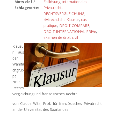
Mots clef /
Falllösung
,
internationales
Schlagworte:
Privatrecht
,
RECHTSVERGLEICHUNG
,
zivilrechtliche Klausur
,
cas
pratique
,
DROIT COMPARE
,
DROIT INTERNATIONAL PRIVé
,
examen de droit civil
Klausu
r aus
der
Wahlfa
chgrup
pe
"IPR,
Rechts
vergleichung und französisches Recht"
von Claude Witz, Prof. für französisches Privatrecht
an der Universität des Saarlandes