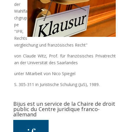
der
Wahlfa
chgrup
pe
"IPR,
Rechts
vergleichung und französisches Recht"
von Claude Witz, Prof. für französisches Privatrecht
an der Universität des Saarlandes
unter Mitarbeit von Nico Spiegel
S. 305-311 in Juristische Schulung (JuS), 1989.
Bijus est un service de la Chaire de droit
public du Centre juridique franco-
allemand