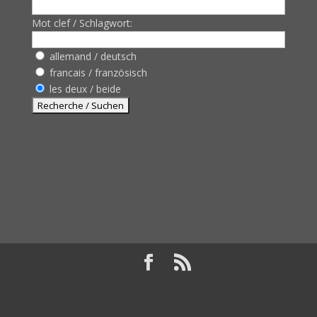
Mot clef / Schlagwort:
allemand / deutsch
francais / französisch
les deux / beide
Design de
Elegant Themes
| Propulsé par
WordPress