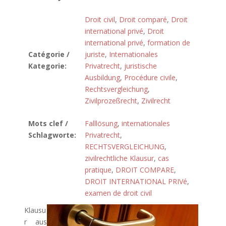
Droit civil
,
Droit comparé
,
Droit
international privé
,
Droit
international privé
,
formation de
Catégorie /
juriste
,
Internationales
Kategorie:
Privatrecht
,
juristische
Ausbildung
,
Procédure civile
,
Rechtsvergleichung
,
Zivilprozeßrecht
,
Zivilrecht
Mots clef /
Falllösung
,
internationales
Schlagworte:
Privatrecht
,
RECHTSVERGLEICHUNG
,
zivilrechtliche Klausur
,
cas
pratique
,
DROIT COMPARE
,
DROIT INTERNATIONAL PRIVé
,
examen de droit civil
Klausu
r aus