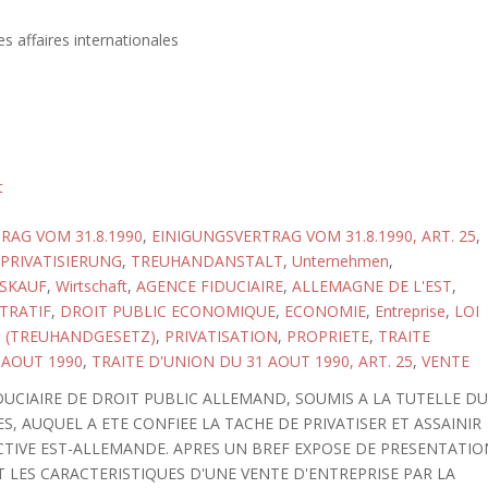
s affaires internationales
t
RAG VOM 31.8.1990
,
EINIGUNGSVERTRAG VOM 31.8.1990, ART. 25
,
PRIVATISIERUNG
,
TREUHANDANSTALT
,
Unternehmen
,
SKAUF
,
Wirtschaft
,
AGENCE FIDUCIAIRE
,
ALLEMAGNE DE L'EST
,
TRATIF
,
DROIT PUBLIC ECONOMIQUE
,
ECONOMIE
,
Entreprise
,
LOI
90 (TREUHANDGESETZ)
,
PRIVATISATION
,
PROPRIETE
,
TRAITE
 AOUT 1990
,
TRAITE D'UNION DU 31 AOUT 1990, ART. 25
,
VENTE
UCIAIRE DE DROIT PUBLIC ALLEMAND, SOUMIS A LA TUTELLE D
, AUQUEL A ETE CONFIEE LA TACHE DE PRIVATISER ET ASSAINIR
ECTIVE EST-ALLEMANDE. APRES UN BREF EXPOSE DE PRESENTATIO
 LES CARACTERISTIQUES D'UNE VENTE D'ENTREPRISE PAR LA