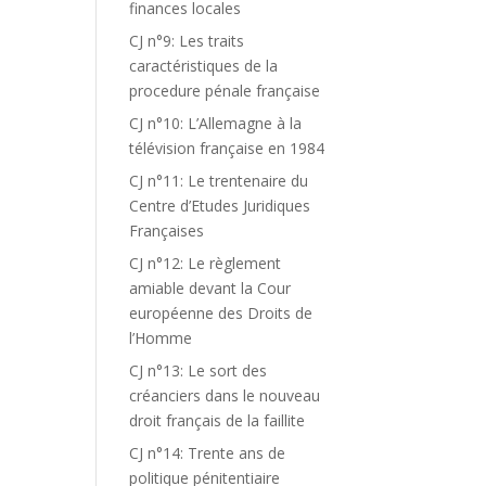
finances locales
CJ n°9: Les traits
caractéristiques de la
procedure pénale française
CJ n°10: L’Allemagne à la
télévision française en 1984
CJ n°11: Le trentenaire du
Centre d’Etudes Juridiques
Françaises
CJ n°12: Le règlement
amiable devant la Cour
européenne des Droits de
l’Homme
CJ n°13: Le sort des
créanciers dans le nouveau
droit français de la faillite
CJ n°14: Trente ans de
politique pénitentiaire