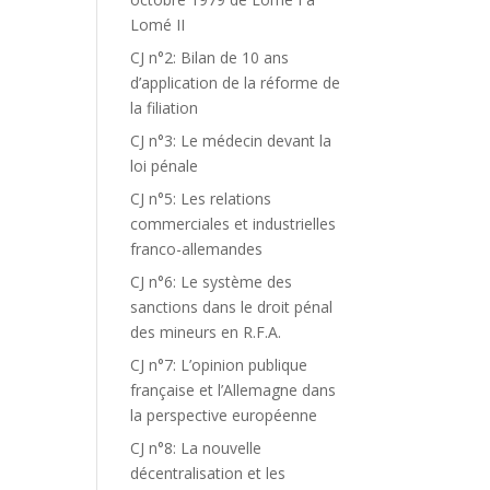
Lomé II
CJ n°2: Bilan de 10 ans
d’application de la réforme de
la filiation
CJ n°3: Le médecin devant la
loi pénale
CJ n°5: Les relations
commerciales et industrielles
franco-allemandes
CJ n°6: Le système des
sanctions dans le droit pénal
des mineurs en R.F.A.
CJ n°7: L’opinion publique
française et l’Allemagne dans
la perspective européenne
CJ n°8: La nouvelle
décentralisation et les