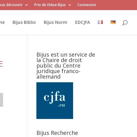
us découvrir
Prix de thèse Bijus
Connexion
me
Bijus Biblio
Bijus Norm
EDCJFA
Bijus est un service de
la Chaire de droit
E
public du Centre
juridique franco-
allemand
Bijus Recherche