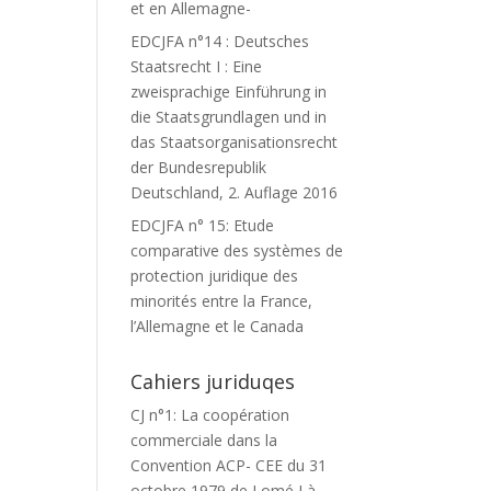
et en Allemagne-
EDCJFA n°14 : Deutsches
Staatsrecht I : Eine
zweisprachige Einführung in
die Staatsgrundlagen und in
das Staatsorganisationsrecht
der Bundesrepublik
Deutschland, 2. Auflage 2016
EDCJFA n° 15: Etude
comparative des systèmes de
protection juridique des
minorités entre la France,
l’Allemagne et le Canada
Cahiers juriduqes
CJ n°1: La coopération
commerciale dans la
Convention ACP- CEE du 31
octobre 1979 de Lomé I à