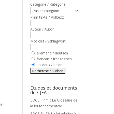
Catègorie / Kategorie:
Plein texte / Volltext:
Auteur / Autor:
Mot clef / Schlagwort:
allemand / deutsch
francais / französisch
les deux / beide
Etudes et documents
du CJFA
U
EDCEJF n°1 : Le Glossaire de
N
la loi fondamentale
EDCEJF n°2: La loi relative à la