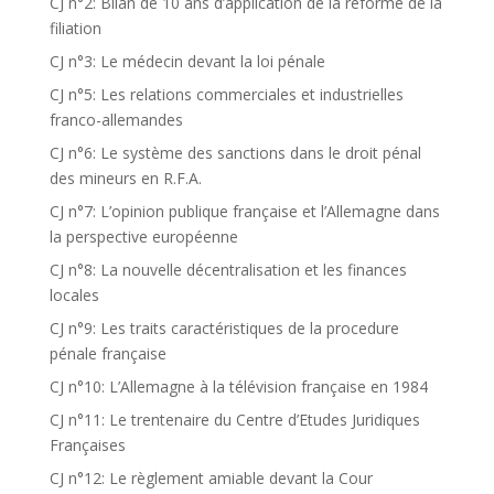
CJ n°2: Bilan de 10 ans d’application de la réforme de la
filiation
CJ n°3: Le médecin devant la loi pénale
CJ n°5: Les relations commerciales et industrielles
franco-allemandes
CJ n°6: Le système des sanctions dans le droit pénal
des mineurs en R.F.A.
CJ n°7: L’opinion publique française et l’Allemagne dans
la perspective européenne
CJ n°8: La nouvelle décentralisation et les finances
locales
CJ n°9: Les traits caractéristiques de la procedure
pénale française
CJ n°10: L’Allemagne à la télévision française en 1984
CJ n°11: Le trentenaire du Centre d’Etudes Juridiques
Françaises
CJ n°12: Le règlement amiable devant la Cour