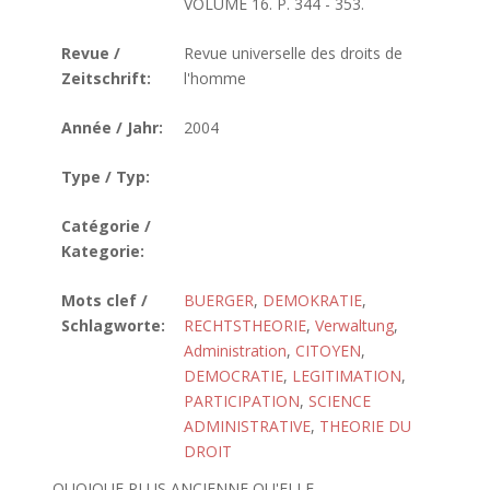
VOLUME 16. P. 344 - 353.
Revue /
Revue universelle des droits de
Zeitschrift:
l'homme
Année / Jahr:
2004
Type / Typ:
Catégorie /
Kategorie:
Mots clef /
BUERGER
,
DEMOKRATIE
,
Schlagworte:
RECHTSTHEORIE
,
Verwaltung
,
Administration
,
CITOYEN
,
DEMOCRATIE
,
LEGITIMATION
,
PARTICIPATION
,
SCIENCE
ADMINISTRATIVE
,
THEORIE DU
DROIT
QUOIQUE PLUS ANCIENNE QU'ELLE,