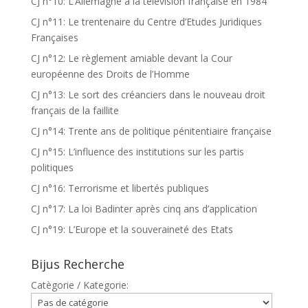
CJ n°10: L’Allemagne à la télévision française en 1984
CJ n°11: Le trentenaire du Centre d’Etudes Juridiques
Françaises
CJ n°12: Le règlement amiable devant la Cour
européenne des Droits de l’Homme
CJ n°13: Le sort des créanciers dans le nouveau droit
français de la faillite
CJ n°14: Trente ans de politique pénitentiaire française
CJ n°15: L’influence des institutions sur les partis
politiques
CJ n°16: Terrorisme et libertés publiques
CJ n°17: La loi Badinter après cinq ans d’application
CJ n°19: L’Europe et la souveraineté des Etats
Bijus Recherche
Catègorie / Kategorie: