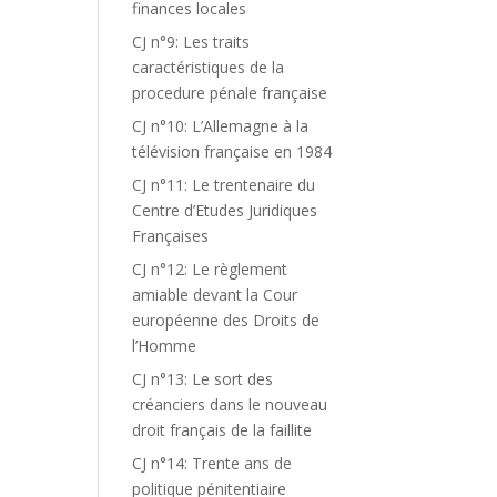
finances locales
CJ n°9: Les traits
caractéristiques de la
procedure pénale française
CJ n°10: L’Allemagne à la
télévision française en 1984
CJ n°11: Le trentenaire du
Centre d’Etudes Juridiques
Françaises
CJ n°12: Le règlement
amiable devant la Cour
européenne des Droits de
l’Homme
CJ n°13: Le sort des
créanciers dans le nouveau
droit français de la faillite
CJ n°14: Trente ans de
politique pénitentiaire