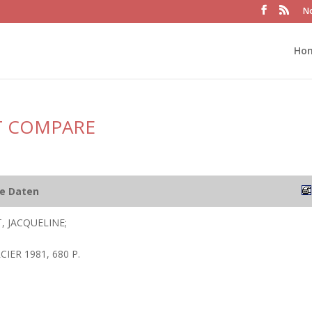
No
Ho
T COMPARE
he Daten
, JACQUELINE;
IER 1981, 680 P.