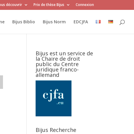
us découvrir
Prix de thèse Bijus
Connexion
me
Bijus Biblio
Bijus Norm
EDCJFA
Bijus est un service de
la Chaire de droit
public du Centre
juridique franco-
allemand
Bijus Recherche