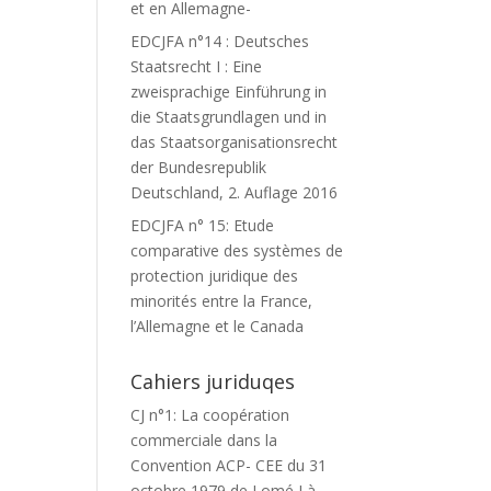
et en Allemagne-
EDCJFA n°14 : Deutsches
Staatsrecht I : Eine
zweisprachige Einführung in
die Staatsgrundlagen und in
das Staatsorganisationsrecht
der Bundesrepublik
Deutschland, 2. Auflage 2016
EDCJFA n° 15: Etude
comparative des systèmes de
protection juridique des
minorités entre la France,
l’Allemagne et le Canada
Cahiers juriduqes
CJ n°1: La coopération
commerciale dans la
Convention ACP- CEE du 31
octobre 1979 de Lomé I à