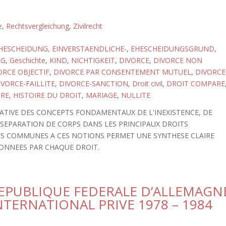
e
,
Rechtsvergleichung
,
Zivilrecht
HESCHEIDUNG, EINVERSTAENDLICHE-
,
EHESCHEIDUNGSGRUND
,
NG
,
Geschichte
,
KIND
,
NICHTIGKEIT
,
DIVORCE
,
DIVORCE NON
ORCE OBJECTIF
,
DIVORCE PAR CONSENTEMENT MUTUEL
,
DIVORCE
IVORCE-FAILLITE
,
DIVORCE-SANCTION
,
Droit civil
,
DROIT COMPARE
IRE
,
HISTOIRE DU DROIT
,
MARIAGE
,
NULLITE
ATIVE DES CONCEPTS FONDAMENTAUX DE L'INEXISTENCE, DE
 SEPARATION DE CORPS DANS LES PRINCIPAUX DROITS
S COMMUNES A CES NOTIONS PERMET UNE SYNTHESE CLAIRE
DONNEES PAR CHAQUE DROIT.
REPUBLIQUE FEDERALE D’ALLEMAGN
NTERNATIONAL PRIVE 1978 – 1984