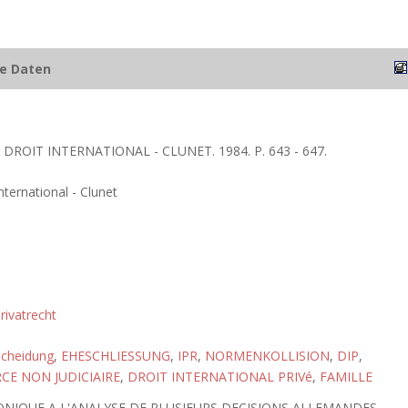
he Daten
 DROIT INTERNATIONAL - CLUNET. 1984. P. 643 - 647.
international - Clunet
rivatrecht
cheidung
,
EHESCHLIESSUNG
,
IPR
,
NORMENKOLLISION
,
DIP
,
CE NON JUDICIAIRE
,
DROIT INTERNATIONAL PRIVé
,
FAMILLE
ONIQUE A L'ANALYSE DE PLUSIEURS DECISIONS ALLEMANDES