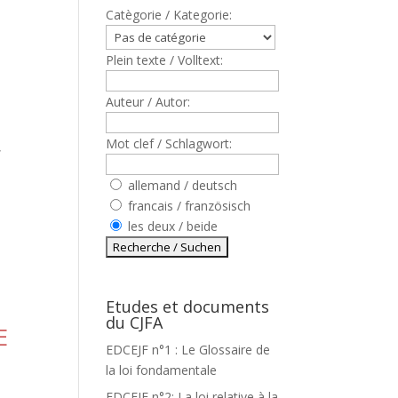
Catègorie / Kategorie:
Plein texte / Volltext:
Auteur / Autor:
Mot clef / Schlagwort:
,
allemand / deutsch
francais / französisch
les deux / beide
Etudes et documents
du CJFA
E
EDCEJF n°1 : Le Glossaire de
la loi fondamentale
EDCEJF n°2: La loi relative à la