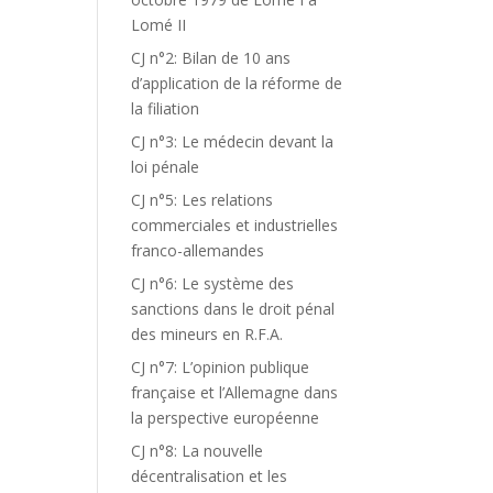
Lomé II
CJ n°2: Bilan de 10 ans
d’application de la réforme de
la filiation
CJ n°3: Le médecin devant la
loi pénale
CJ n°5: Les relations
commerciales et industrielles
franco-allemandes
CJ n°6: Le système des
sanctions dans le droit pénal
des mineurs en R.F.A.
CJ n°7: L’opinion publique
française et l’Allemagne dans
la perspective européenne
CJ n°8: La nouvelle
décentralisation et les