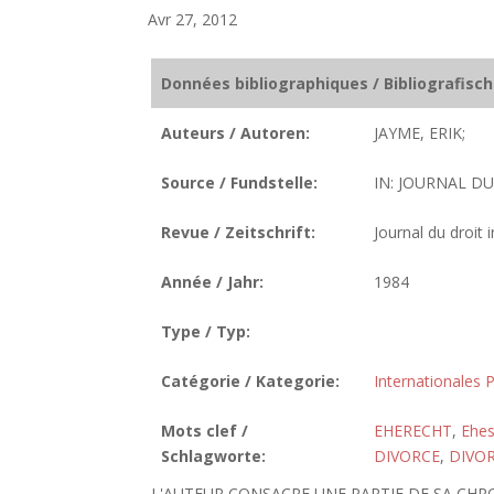
Avr 27, 2012
Données bibliographiques / Bibliografisc
Auteurs / Autoren:
JAYME, ERIK;
Source / Fundstelle:
IN: JOURNAL DU
Revue / Zeitschrift:
Journal du droit 
Année / Jahr:
1984
Type / Typ:
Catégorie / Kategorie:
Internationales P
Mots clef /
EHERECHT
,
Ehes
Schlagworte:
DIVORCE
,
DIVOR
L'AUTEUR CONSACRE UNE PARTIE DE SA CHR