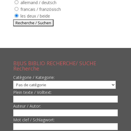
allemand / deutsch
francais / französisch
les deux / beide
BIJUS BIBLIO RECHERCHE/ SUCHE
Recherche
Catègorie / Kategorie:
Plein texte / Volltext:
Auteur / Autor:
Mot clef / Schlagwort: