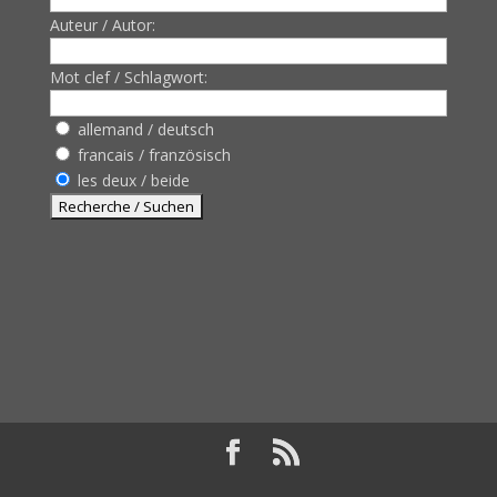
Auteur / Autor:
Mot clef / Schlagwort:
allemand / deutsch
francais / französisch
les deux / beide
Design de
Elegant Themes
| Propulsé par