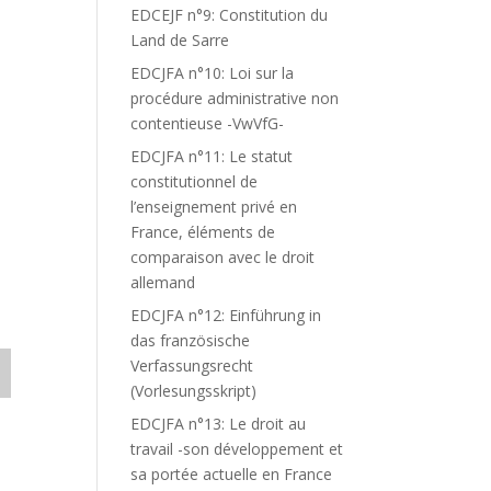
EDCEJF n°9: Constitution du
Land de Sarre
EDCJFA n°10: Loi sur la
procédure administrative non
contentieuse -VwVfG-
EDCJFA n°11: Le statut
constitutionnel de
l’enseignement privé en
France, éléments de
comparaison avec le droit
allemand
EDCJFA n°12: Einführung in
das französische
Verfassungsrecht
(Vorlesungsskript)
EDCJFA n°13: Le droit au
travail -son développement et
sa portée actuelle en France