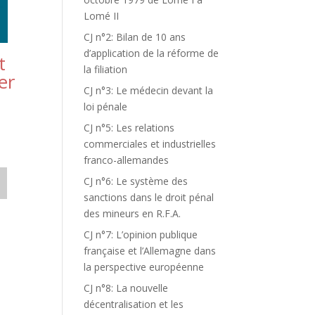
Lomé II
CJ n°2: Bilan de 10 ans
d’application de la réforme de
t
la filiation
er
CJ n°3: Le médecin devant la
loi pénale
CJ n°5: Les relations
commerciales et industrielles
franco-allemandes
CJ n°6: Le système des
sanctions dans le droit pénal
des mineurs en R.F.A.
CJ n°7: L’opinion publique
française et l’Allemagne dans
la perspective européenne
CJ n°8: La nouvelle
décentralisation et les