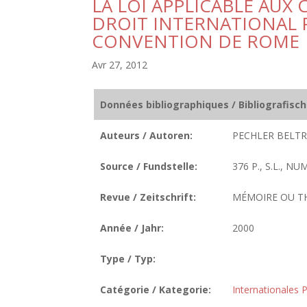
LA LOI APPLICABLE AU
DROIT INTERNATIONAL P
CONVENTION DE ROME
Avr 27, 2012
Données bibliographiques / Bibliografisc
Auteurs / Autoren:
PECHLER BELTRA
Source / Fundstelle:
376 P., S.L., N
Revue / Zeitschrift:
MÉMOIRE OU T
Année / Jahr:
2000
Type / Typ:
Catégorie / Kategorie:
Internationales P