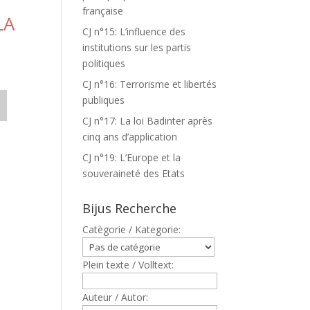
française
LA
CJ n°15: L’influence des
institutions sur les partis
politiques
CJ n°16: Terrorisme et libertés
publiques
CJ n°17: La loi Badinter après
cinq ans d’application
CJ n°19: L’Europe et la
souveraineté des Etats
Bijus Recherche
Catègorie / Kategorie:
Plein texte / Volltext:
Auteur / Autor: