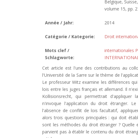
Belgique, Suisse
volume 15, pp. 2
Année / Jahr:
2014
Catégorie / Kategorie:
Droit internation
Mots clef /
internationales P
Schlagworte:
INTERNATIONAL
Cet article est l'une des contributions au col
l'Université de la Sarre sur le thème de l'applica
Le professeur Witz examine les différences qui 
lois entre les juges français et allemand. Il n'e
Kollisionsrecht, qui permettrait d'appliquer 
n'invoque l'application du droit étranger. L
l'absence de conflit de lois facultatif, appliqu
alors trois questions principales : qui doit éta
sont les méthodes du droit étranger ? Quelle es
parvient pas à établir le contenu du droit étra