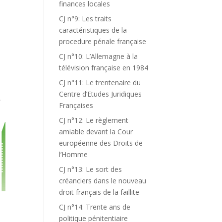
finances locales
CJ n°9: Les traits
caractéristiques de la
procedure pénale française
CJ n°10: L’Allemagne à la
télévision française en 1984
CJ n°11: Le trentenaire du
Centre d’Etudes Juridiques
Françaises
CJ n°12: Le règlement
amiable devant la Cour
européenne des Droits de
l’Homme
CJ n°13: Le sort des
créanciers dans le nouveau
droit français de la faillite
CJ n°14: Trente ans de
politique pénitentiaire