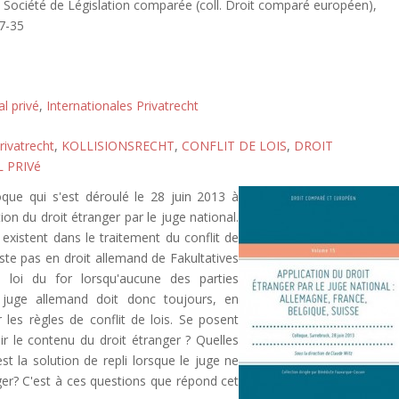
, Société de Législation comparée (coll. Droit comparé européen),
7-35
al privé
,
Internationales Privatrecht
rivatrecht
,
KOLLISIONSRECHT
,
CONFLIT DE LOIS
,
DROIT
 PRIVé
loque qui s'est déroulé le 28 juin 2013 à
tion du droit étranger par le juge national.
existent dans le traitement du conflit de
xiste pas en droit allemand de Fakultatives
la loi du for lorsqu'aucune des parties
e juge allemand doit donc toujours, en
er les règles de conflit de lois. Se posent
blir le contenu du droit étranger ? Quelles
t la solution de repli lorsque le juge ne
nger? C'est à ces questions que répond cet