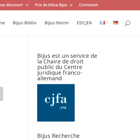
us découvrir
Prix de thèse Bijus
Connexion
me
Bijus Biblio
Bijus Norm
EDCJFA
Bijus est un service de
la Chaire de droit
public du Centre
juridique franco-
allemand
Bijus Recherche