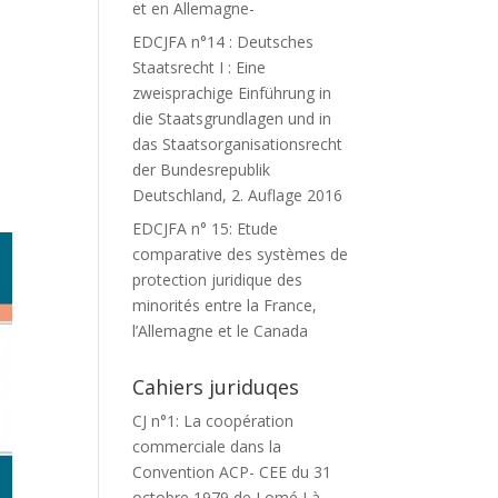
et en Allemagne-
EDCJFA n°14 : Deutsches
Staatsrecht I : Eine
zweisprachige Einführung in
die Staatsgrundlagen und in
das Staatsorganisationsrecht
der Bundesrepublik
Deutschland, 2. Auflage 2016
EDCJFA n° 15: Etude
comparative des systèmes de
protection juridique des
minorités entre la France,
l’Allemagne et le Canada
Cahiers juriduqes
CJ n°1: La coopération
commerciale dans la
Convention ACP- CEE du 31
octobre 1979 de Lomé I à