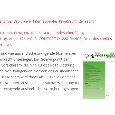
al privé
,
Droit privé
,
Internationales Privatrecht
,
Zivilrecht
CHT
,
LEX FORI
,
ORDRE PUBLIC
,
Sonderanknüfpung
,
trag
,
Art. L. 126-2 CdA
,
CONTRAT D'ASSURANCE
,
Droit des conflits
ératives
ob und wie ausländische zwingende Normen bei
em Recht unterliegen. Der Schwerpunkt der
n Versicherern, die eine europaweite Deckung
ltung von zwingenden Normen des ausländischen
 Besonders wird dabei Art. L. 126-2 Code des
ss von Terrorrisiken in der Sachversicherung für
eine zwingende ausländische Norm herangezogen