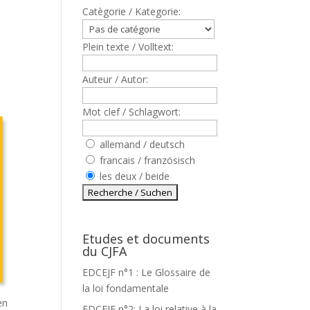
Catègorie / Kategorie:
Plein texte / Volltext:
Auteur / Autor:
Mot clef / Schlagwort:
allemand / deutsch
francais / französisch
les deux / beide
Etudes et documents
du CJFA
EDCEJF n°1 : Le Glossaire de
la loi fondamentale
en
EDCEJF n°2: La loi relative à la