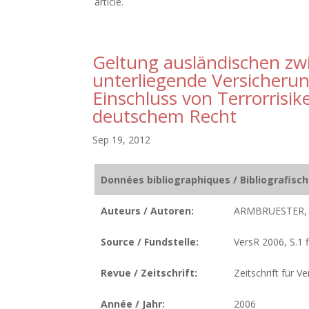
article.
Geltung ausländischen zw
unterliegende Versicheru
Einschluss von Terrorrisik
deutschem Recht
Sep 19, 2012
Données bibliographiques / Bibliografisc
Auteurs / Autoren:
ARMBRUESTER, 
Source / Fundstelle:
VersR 2006, S.1 f
Revue / Zeitschrift:
Zeitschrift für 
Année / Jahr:
2006