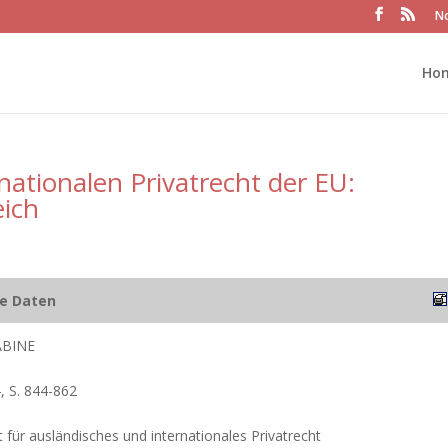
No
Ho
nationalen Privatrecht der EU:
eich
he Daten
ABINE
, S. 844-862
t für ausländisches und internationales Privatrecht