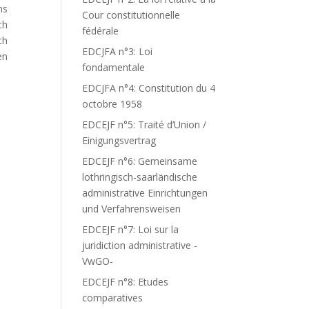
ns
Cour constitutionnelle
ch
fédérale
ch
EDCJFA n°3: Loi
en
fondamentale
EDCJFA n°4: Constitution du 4
octobre 1958
EDCEJF n°5: Traité d’Union /
Einigungsvertrag
EDCEJF n°6: Gemeinsame
lothringisch-saarländische
administrative Einrichtungen
und Verfahrensweisen
EDCEJF n°7: Loi sur la
juridiction administrative -
VwGO-
EDCEJF n°8: Etudes
comparatives