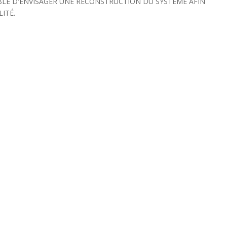
IBLE D'ENVISAGER UNE RECONSTRUCTION DU SYSTÊME AFIN
LITÉ.