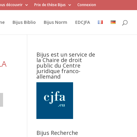
us découvrir
Prix de thèse Bijus
Connexion
me
Bijus Biblio
Bijus Norm
EDCJFA
Bijus est un service de
la Chaire de droit
LA
public du Centre
juridique franco-
allemand
Bijus Recherche