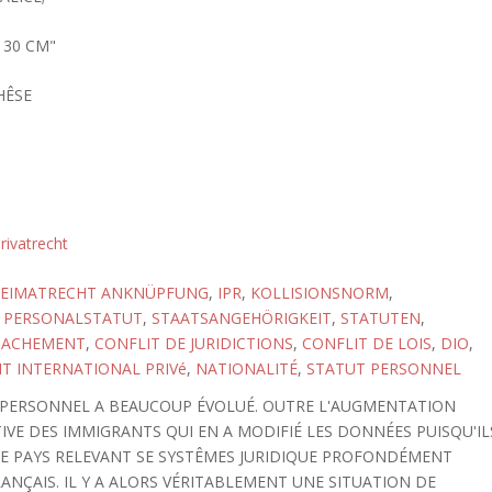
; 30 CM"
HÊSE
rivatrecht
EIMATRECHT ANKNÜPFUNG
,
IPR
,
KOLLISIONSNORM
,
,
PERSONALSTATUT
,
STAATSANGEHÖRIGKEIT
,
STATUTEN
,
TACHEMENT
,
CONFLIT DE JURIDICTIONS
,
CONFLIT DE LOIS
,
DIO
,
T INTERNATIONAL PRIVé
,
NATIONALITÉ
,
STATUT PERSONNEL
T PERSONNEL A BEAUCOUP ÉVOLUÉ. OUTRE L'AUGMENTATION
TIVE DES IMMIGRANTS QUI EN A MODIFIÉ LES DONNÉES PUISQU'IL
E PAYS RELEVANT SE SYSTÊMES JURIDIQUE PROFONDÉMENT
NÇAIS. IL Y A ALORS VÉRITABLEMENT UNE SITUATION DE