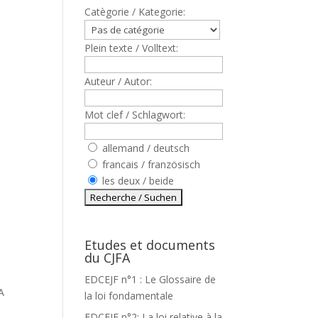
Catègorie / Kategorie:
Plein texte / Volltext:
Auteur / Autor:
Mot clef / Schlagwort:
allemand / deutsch
francais / französisch
les deux / beide
Etudes et documents
du CJFA
EDCEJF n°1 : Le Glossaire de
A
la loi fondamentale
EDCEJF n°2: La loi relative à la