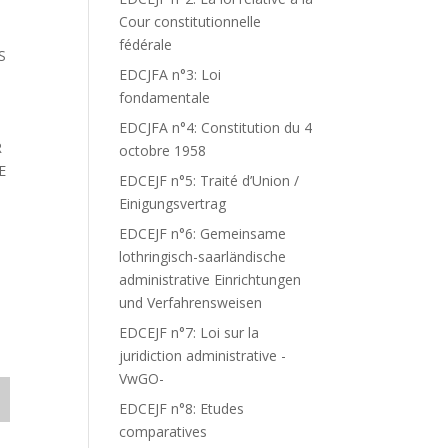
Cour constitutionnelle
fédérale
S
EDCJFA n°3: Loi
fondamentale
EDCJFA n°4: Constitution du 4
R
octobre 1958
E
EDCEJF n°5: Traité d’Union /
Einigungsvertrag
EDCEJF n°6: Gemeinsame
lothringisch-saarländische
administrative Einrichtungen
und Verfahrensweisen
EDCEJF n°7: Loi sur la
juridiction administrative -
VwGO-
EDCEJF n°8: Etudes
comparatives