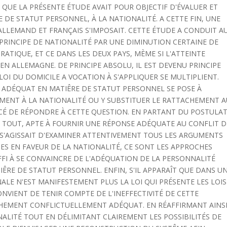
E QUE LA PRÉSENTE ÉTUDE AVAIT POUR OBJECTIF D'ÉVALUER ET
 DE STATUT PERSONNEL, À LA NATIONALITÉ. A CETTE FIN, UNE
ALLEMAND ET FRANÇAIS S'IMPOSAIT. CETTE ÉTUDE A CONDUIT A
PRINCIPE DE NATIONALITÉ PAR UNE DIMINUTION CERTAINE DE
ATIQUE, ET CE DANS LES DEUX PAYS, MÈME SI L'ATTEINTE
N ALLEMAGNE. DE PRINCIPE ABSOLU, IL EST DEVENU PRINCIPE
LOI DU DOMICILE A VOCATION À S'APPLIQUER SE MULTIPLIENT.
 ADÉQUAT EN MATIÊRE DE STATUT PERSONNEL SE POSE À
EMENT À LA NATIONALITÉ OU Y SUBSTITUER LE RATTACHEMENT 
RCÉ DE RÉPONDRE À CETTE QUESTION. EN PARTANT DU POSTULA
 TOUT, APTE À FOURNIR UNE RÉPONSE ADÉQUATE AU CONFLIT D
L S'AGISSAIT D'EXAMINER ATTENTIVEMENT TOUS LES ARGUMENTS
UES EN FAVEUR DE LA NATIONALITÉ, CE SONT LES APPROCHES
FFI À SE CONVAINCRE DE L'ADÉQUATION DE LA PERSONNALITÉ
RE DE STATUT PERSONNEL. ENFIN, S'IL APPARAÎT QUE DANS U
ALE N'EST MANIFESTEMENT PLUS LA LOI QUI PRÉSENTE LES LOIS
CONVIENT DE TENIR COMPTE DE L'INEFFECTIVITÉ DE CETTE
CHEMENT CONFLICTUELLEMENT ADÉQUAT. EN RÉAFFIRMANT AINS
ALITÉ TOUT EN DÉLIMITANT CLAIREMENT LES POSSIBILITÉS DE