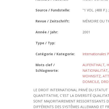
Source / Fundstelle:
"1 VOL. (488 P.) 
Revue / Zeitschrift:
MÉMOIRE OU T
Année / Jahr:
2001
Type / Typ:
Catégorie / Kategorie:
Internationales P
Mots clef /
AUFENTHALT
,
H
Schlagworte:
NATIONALITÄT
WOHNSITZ
,
AT
DOMICILE
,
DROI
LE DROIT INTERNATIONAL PRIVÉ DU STATU
QUANTITATIVE, C'EST LA DIVERSITÉ QUALITA
SONT MAJORITAIREMENT RESSORTISSANTS D
DIFFÉRENTS DES SYSTÊMES ALLEMAND ET FRA