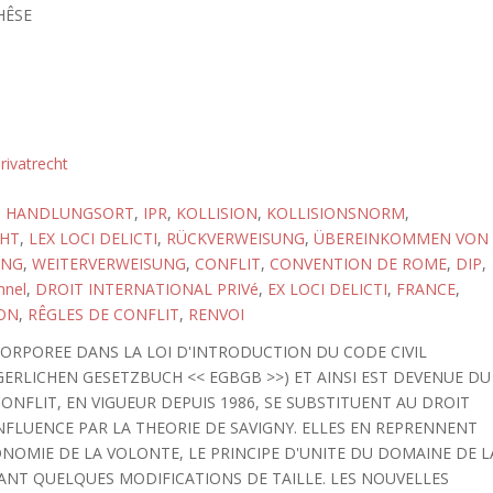
HÊSE
rivatrecht
,
HANDLUNGSORT
,
IPR
,
KOLLISION
,
KOLLISIONSNORM
,
CHT
,
LEX LOCI DELICTI
,
RÜCKVERWEISUNG
,
ÜBEREINKOMMEN VON
UNG
,
WEITERVERWEISUNG
,
CONFLIT
,
CONVENTION DE ROME
,
DIP
,
nnel
,
DROIT INTERNATIONAL PRIVé
,
EX LOCI DELICTI
,
FRANCE
,
ION
,
RÊGLES DE CONFLIT
,
RENVOI
CORPOREE DANS LA LOI D'INTRODUCTION DU CODE CIVIL
RLICHEN GESETZBUCH << EGBGB >>) ET AINSI EST DEVENUE DU
ONFLIT, EN VIGUEUR DEPUIS 1986, SE SUBSTITUENT AU DROIT
NFLUENCE PAR LA THEORIE DE SAVIGNY. ELLES EN REPRENNENT
OMIE DE LA VOLONTE, LE PRINCIPE D'UNITE DU DOMAINE DE L
TANT QUELQUES MODIFICATIONS DE TAILLE. LES NOUVELLES