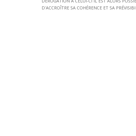
DÉROGATION À CELUI-CI IL EST ALORS POSS
D'ACCROÎTRE SA COHÉRENCE ET SA PRÉVISIBI