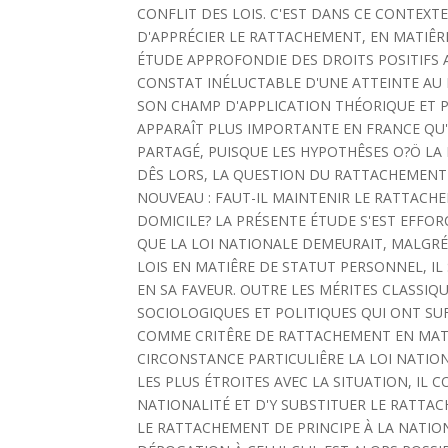
CONFLIT DES LOIS. C'EST DANS CE CONTEXT
D'APPRÉCIER LE RATTACHEMENT, EN MATIÊRE
ÉTUDE APPROFONDIE DES DROITS POSITIFS 
CONSTAT INÉLUCTABLE D'UNE ATTEINTE AU 
SON CHAMP D'APPLICATION THÉORIQUE ET PR
APPARAÎT PLUS IMPORTANTE EN FRANCE QU'E
PARTAGÉ, PUISQUE LES HYPOTHÊSES O?Ö LA 
DÊS LORS, LA QUESTION DU RATTACHEMENT
NOUVEAU : FAUT-IL MAINTENIR LE RATTACH
DOMICILE? LA PRÉSENTE ÉTUDE S'EST EFFO
QUE LA LOI NATIONALE DEMEURAIT, MALGRÉ
LOIS EN MATIÊRE DE STATUT PERSONNEL, I
EN SA FAVEUR. OUTRE LES MÉRITES CLASSIQ
SOCIOLOGIQUES ET POLITIQUES QUI ONT SU
COMME CRITÊRE DE RATTACHEMENT EN MATIÊ
CIRCONSTANCE PARTICULIÊRE LA LOI NATION
LES PLUS ÉTROITES AVEC LA SITUATION, IL 
NATIONALITÉ ET D'Y SUBSTITUER LE RATTA
LE RATTACHEMENT DE PRINCIPE À LA NATION