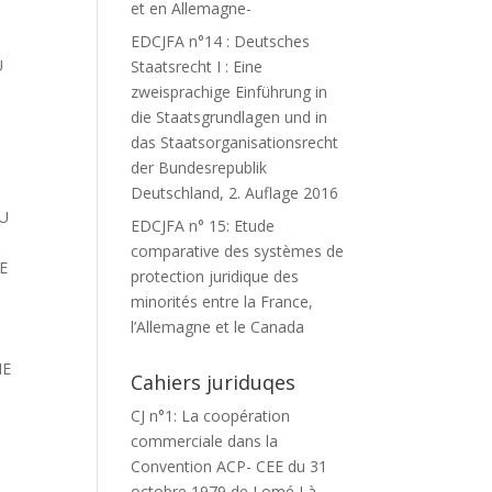
et en Allemagne-
EDCJFA n°14 : Deutsches
U
Staatsrecht I : Eine
zweisprachige Einführung in
die Staatsgrundlagen und in
das Staatsorganisationsrecht
der Bundesrepublik
Deutschland, 2. Auflage 2016
AU
EDCJFA n° 15: Etude
T
comparative des systèmes de
E
protection juridique des
minorités entre la France,
l’Allemagne et le Canada
NE
Cahiers juriduqes
CJ n°1: La coopération
commerciale dans la
I
Convention ACP- CEE du 31
octobre 1979 de Lomé I à