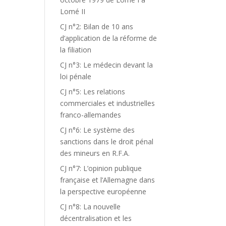
Lomé II
CJ n°2: Bilan de 10 ans
d’application de la réforme de
la filiation
CJ n°3: Le médecin devant la
loi pénale
CJ n°5: Les relations
commerciales et industrielles
franco-allemandes
CJ n°6: Le système des
sanctions dans le droit pénal
des mineurs en R.F.A.
CJ n°7: L’opinion publique
française et l’Allemagne dans
la perspective européenne
CJ n°8: La nouvelle
décentralisation et les