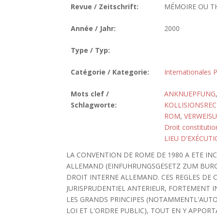
Revue / Zeitschrift:
MÉMOIRE OU T
Année / Jahr:
2000
Type / Typ:
Catégorie / Kategorie:
Internationales P
Mots clef /
ANKNUEPFUNG
Schlagworte:
KOLLISIONSRE
ROM
,
VERWEIS
Droit constitutio
LIEU D'EXÉCUT
LA CONVENTION DE ROME DE 1980 A ETE IN
ALLEMAND (EINFUHRUNGSGESETZ ZUM BURGE
DROIT INTERNE ALLEMAND. CES REGLES DE C
JURISPRUDENTIEL ANTERIEUR, FORTEMENT I
LES GRANDS PRINCIPES (NOTAMMENTL'AUTON
LOI ET L'ORDRE PUBLIC), TOUT EN Y APPOR