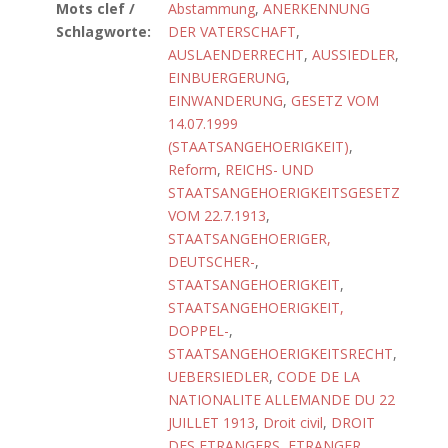
Mots clef /
Abstammung
,
ANERKENNUNG
Schlagworte:
DER VATERSCHAFT
,
AUSLAENDERRECHT
,
AUSSIEDLER
,
EINBUERGERUNG
,
EINWANDERUNG
,
GESETZ VOM
14.07.1999
(STAATSANGEHOERIGKEIT)
,
Reform
,
REICHS- UND
STAATSANGEHOERIGKEITSGESETZ
VOM 22.7.1913
,
STAATSANGEHOERIGER,
DEUTSCHER-
,
STAATSANGEHOERIGKEIT
,
STAATSANGEHOERIGKEIT,
DOPPEL-
,
STAATSANGEHOERIGKEITSRECHT
,
UEBERSIEDLER
,
CODE DE LA
NATIONALITE ALLEMANDE DU 22
JUILLET 1913
,
Droit civil
,
DROIT
DES ETRANGERS
,
ETRANGER
,