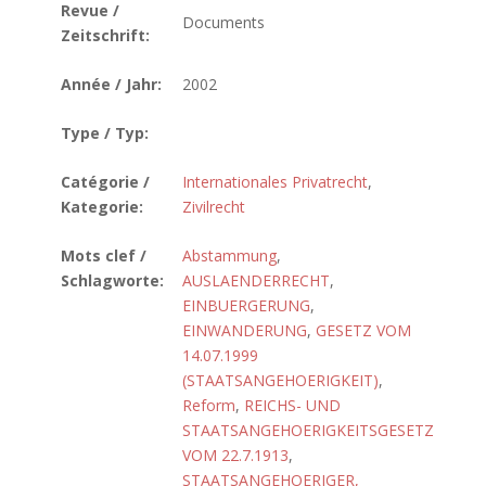
Revue /
Documents
Zeitschrift:
Année / Jahr:
2002
Type / Typ:
Catégorie /
Internationales Privatrecht
,
Kategorie:
Zivilrecht
Mots clef /
Abstammung
,
Schlagworte:
AUSLAENDERRECHT
,
EINBUERGERUNG
,
EINWANDERUNG
,
GESETZ VOM
14.07.1999
(STAATSANGEHOERIGKEIT)
,
Reform
,
REICHS- UND
STAATSANGEHOERIGKEITSGESETZ
VOM 22.7.1913
,
STAATSANGEHOERIGER,