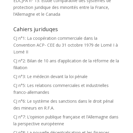
EDCJFA n° 15: Etude comparative des systèmes de
protection juridique des minorités entre la France,
l’Allemagne et le Canada
Cahiers juriduqes
CJ n°1: La coopération commerciale dans la
Convention ACP- CEE du 31 octobre 1979 de Lomé I à
Lomé II
CJ n°2: Bilan de 10 ans d’application de la réforme de la
filiation
CJ n°3: Le médecin devant la loi pénale
CJ n°5: Les relations commerciales et industrielles
franco-allemandes
CJ n°6: Le système des sanctions dans le droit pénal
des mineurs en R.F.A.
CJ n°7: L’opinion publique française et l’Allemagne dans
la perspective européenne
CJ n°8: La nouvelle décentralisation et les finances