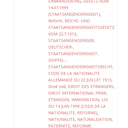
EINWANDERUNG
,
GESETZ VOM
14.07.1999
(STAATSANGEHOERIGKEIT)
,
Reform
,
REICHS- UND
STAATSANGEHOERIGKEITSGESETZ
VOM 22.7.1913
,
STAATSANGEHOERIGER,
DEUTSCHER-
,
STAATSANGEHOERIGKEIT,
DOPPEL-
,
STAATSANGEHOERIGKEITSRECHT
,
CODE DE LA NATIONALITE
ALLEMANDE DU 22 JUILLET 1913
,
Droit civil
,
DROIT DES ETRANGERS
,
DROIT INTERNATIONAL PRIVé
,
ETRANGER
,
IMMIGRATION
,
LOI
DU 14 JUIN 1999 (CODE DE LA
NATIONALITE, REFORME)
,
NATIONALITE
,
NATURALISATION
,
PATERNITE
,
REFORME