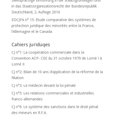
zweisprachige Einführung in die Staatsgrundlagen und
in das Staatsorganisationsrecht der Bundesrepublik
Deutschland, 2. Auflage 2016
EDCJFA n° 15: Etude comparative des systèmes de
protection juridique des minorités entre la France,
l’Allemagne et le Canada
Cahiers juriduqes
CJ n°1: La coopération commerciale dans la
Convention ACP- CEE du 31 octobre 1979 de Lomé I à
Lomé II
CJ n°2: Bilan de 10 ans d’application de la réforme de la
filiation
CJ n°3: Le médecin devant la loi pénale
CJ n°5: Les relations commerciales et industrielles
franco-allemandes
CJ n°6: Le système des sanctions dans le droit pénal
des mineurs en R.F.A.