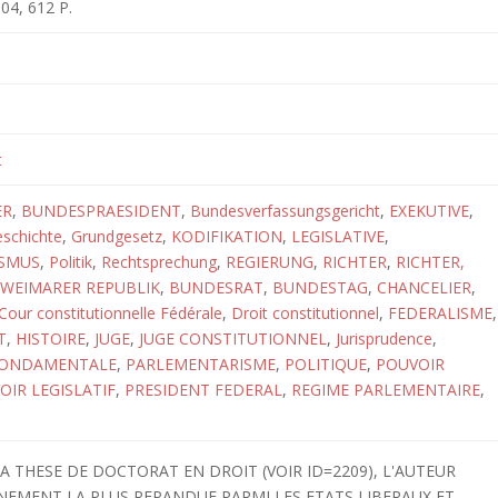
004, 612 P.
t
ER
,
BUNDESPRAESIDENT
,
Bundesverfassungsgericht
,
EXEKUTIVE
,
schichte
,
Grundgesetz
,
KODIFIKATION
,
LEGISLATIVE
,
SMUS
,
Politik
,
Rechtsprechung
,
REGIERUNG
,
RICHTER
,
RICHTER,
WEIMARER REPUBLIK
,
BUNDESRAT
,
BUNDESTAG
,
CHANCELIER
,
Cour constitutionnelle Fédérale
,
Droit constitutionnel
,
FEDERALISME
,
T
,
HISTOIRE
,
JUGE
,
JUGE CONSTITUTIONNEL
,
Jurisprudence
,
FONDAMENTALE
,
PARLEMENTARISME
,
POLITIQUE
,
POUVOIR
OIR LEGISLATIF
,
PRESIDENT FEDERAL
,
REGIME PARLEMENTAIRE
,
A THESE DE DOCTORAT EN DROIT (VOIR ID=2209), L'AUTEUR
NEMENT LA PLUS REPANDUE PARMI LES ETATS LIBERAUX ET