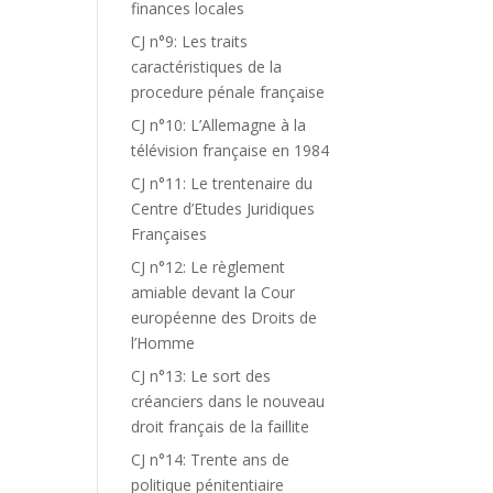
finances locales
CJ n°9: Les traits
caractéristiques de la
procedure pénale française
CJ n°10: L’Allemagne à la
télévision française en 1984
CJ n°11: Le trentenaire du
Centre d’Etudes Juridiques
Françaises
CJ n°12: Le règlement
amiable devant la Cour
européenne des Droits de
l’Homme
CJ n°13: Le sort des
créanciers dans le nouveau
droit français de la faillite
CJ n°14: Trente ans de
politique pénitentiaire