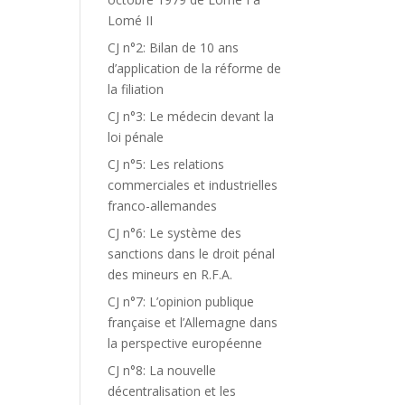
Lomé II
CJ n°2: Bilan de 10 ans
d’application de la réforme de
la filiation
CJ n°3: Le médecin devant la
loi pénale
CJ n°5: Les relations
commerciales et industrielles
franco-allemandes
CJ n°6: Le système des
sanctions dans le droit pénal
des mineurs en R.F.A.
CJ n°7: L’opinion publique
française et l’Allemagne dans
la perspective européenne
CJ n°8: La nouvelle
décentralisation et les