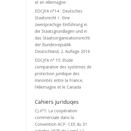
et en Allemagne-
EDCJFA n°14 : Deutsches
Staatsrecht I : Eine
zweisprachige Einführung in
die Staatsgrundlagen und in
das Staatsorganisationsrecht
der Bundesrepublik
Deutschland, 2. Auflage 2016
EDCJFA n° 15: Etude
comparative des systèmes de
protection juridique des
minorités entre la France,
l’Allemagne et le Canada
Cahiers juriduqes
CJ n°1: La coopération
commerciale dans la
Convention ACP- CEE du 31
octobre 1979 de Lomé I à