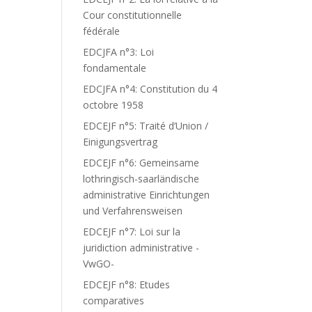
Cour constitutionnelle
fédérale
EDCJFA n°3: Loi
fondamentale
EDCJFA n°4: Constitution du 4
octobre 1958
EDCEJF n°5: Traité d’Union /
Einigungsvertrag
EDCEJF n°6: Gemeinsame
lothringisch-saarländische
administrative Einrichtungen
und Verfahrensweisen
EDCEJF n°7: Loi sur la
juridiction administrative -
VwGO-
EDCEJF n°8: Etudes
comparatives