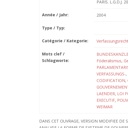
PARIS. L.G.D.J. 2
Année / Jahr:
2004
Type / Typ:
Catégorie / Kategorie:
Verfassungsrech
Mots clef /
BUNDESKANZL
Schlagworte:
Föderalismus
,
Ge
PARLAMENTARI
VERFASSUNGS-
,
CODIFICATION
,
GOUVERNEMEN
LAENDER
,
LOI 
EXECUTIF
,
POUV
WEIMAR
DANS CET OUVRAGE, VERSION MODIFIEE DE S
ANALYSE LA FORME DE SYSTEME DE GOUVER