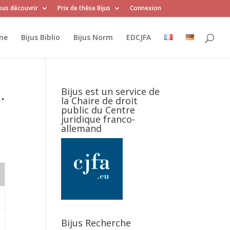
us découvrir
Prix de thèse Bijus
Connexion
me
Bijus Biblio
Bijus Norm
EDCJFA
.
Bijus est un service de
la Chaire de droit
public du Centre
juridique franco-
allemand
Bijus Recherche