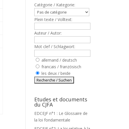
Catègorie / Kategorie:
Plein texte / Volltext:
Auteur / Autor:
Mot clef / Schlagwort:
allemand / deutsch
francais / französisch
les deux / beide
Etudes et documents
du CJFA
EDCEJF n°1 : Le Glossaire de
la loi fondamentale
EDCEJF n°2: La loi relative à la