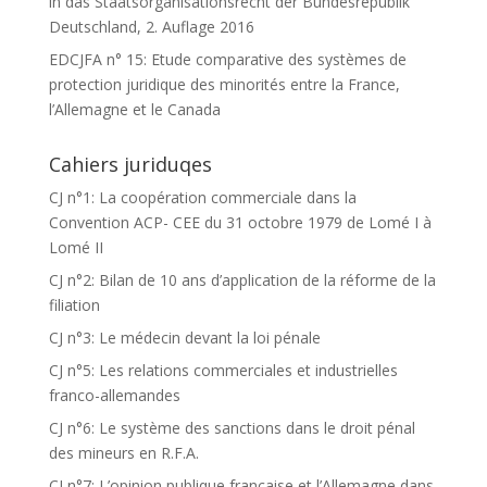
in das Staatsorganisationsrecht der Bundesrepublik
Deutschland, 2. Auflage 2016
EDCJFA n° 15: Etude comparative des systèmes de
protection juridique des minorités entre la France,
l’Allemagne et le Canada
Cahiers juriduqes
CJ n°1: La coopération commerciale dans la
Convention ACP- CEE du 31 octobre 1979 de Lomé I à
Lomé II
CJ n°2: Bilan de 10 ans d’application de la réforme de la
filiation
CJ n°3: Le médecin devant la loi pénale
CJ n°5: Les relations commerciales et industrielles
franco-allemandes
CJ n°6: Le système des sanctions dans le droit pénal
des mineurs en R.F.A.
CJ n°7: L’opinion publique française et l’Allemagne dans