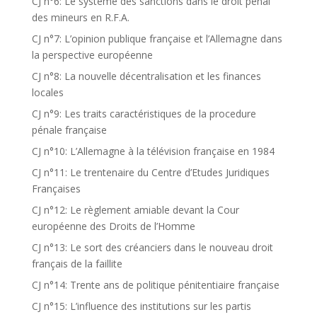
CJ n°6: Le système des sanctions dans le droit pénal
des mineurs en R.F.A.
CJ n°7: L’opinion publique française et l’Allemagne dans
la perspective européenne
CJ n°8: La nouvelle décentralisation et les finances
locales
CJ n°9: Les traits caractéristiques de la procedure
pénale française
CJ n°10: L’Allemagne à la télévision française en 1984
CJ n°11: Le trentenaire du Centre d’Etudes Juridiques
Françaises
CJ n°12: Le règlement amiable devant la Cour
européenne des Droits de l’Homme
CJ n°13: Le sort des créanciers dans le nouveau droit
français de la faillite
CJ n°14: Trente ans de politique pénitentiaire française
CJ n°15: L’influence des institutions sur les partis