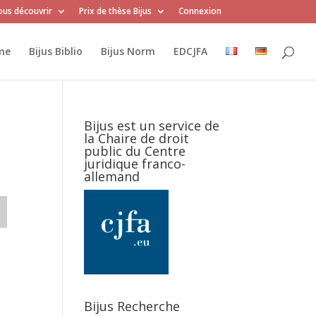
us découvrir
Prix de thèse Bijus
Connexion
me
Bijus Biblio
Bijus Norm
EDCJFA
Bijus est un service de
la Chaire de droit
public du Centre
juridique franco-
allemand
Bijus Recherche