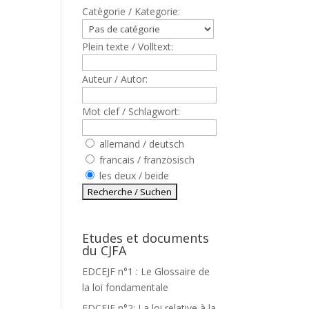
Catègorie / Kategorie:
Plein texte / Volltext:
Auteur / Autor:
Mot clef / Schlagwort:
allemand / deutsch
francais / französisch
les deux / beide
Etudes et documents
du CJFA
EDCEJF n°1 : Le Glossaire de
la loi fondamentale
EDCEJF n°2: La loi relative à la