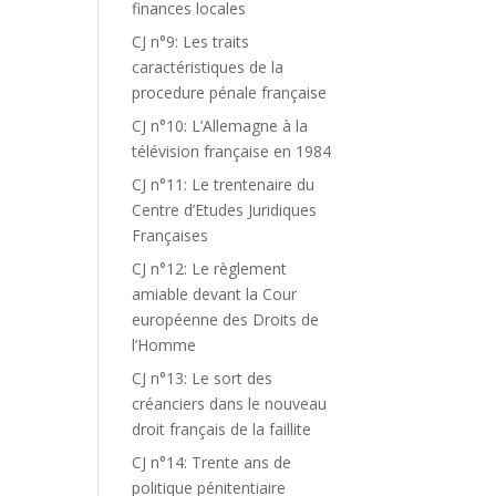
finances locales
CJ n°9: Les traits
caractéristiques de la
procedure pénale française
CJ n°10: L’Allemagne à la
télévision française en 1984
CJ n°11: Le trentenaire du
Centre d’Etudes Juridiques
Françaises
CJ n°12: Le règlement
amiable devant la Cour
européenne des Droits de
l’Homme
CJ n°13: Le sort des
créanciers dans le nouveau
droit français de la faillite
CJ n°14: Trente ans de
politique pénitentiaire