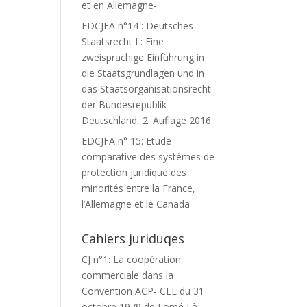
et en Allemagne-
EDCJFA n°14 : Deutsches
Staatsrecht I : Eine
zweisprachige Einführung in
die Staatsgrundlagen und in
das Staatsorganisationsrecht
der Bundesrepublik
Deutschland, 2. Auflage 2016
EDCJFA n° 15: Etude
comparative des systèmes de
protection juridique des
minorités entre la France,
l’Allemagne et le Canada
Cahiers juriduqes
CJ n°1: La coopération
commerciale dans la
Convention ACP- CEE du 31
octobre 1979 de Lomé I à