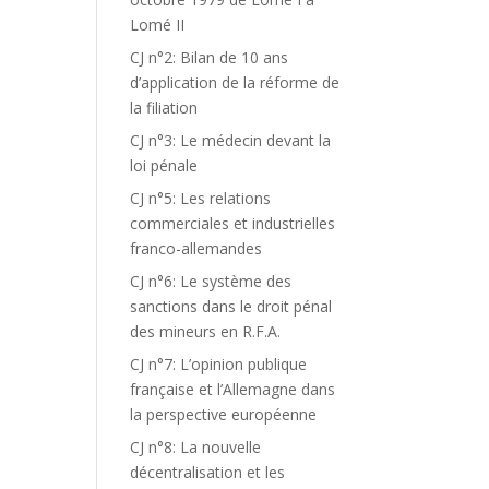
Lomé II
CJ n°2: Bilan de 10 ans
d’application de la réforme de
la filiation
CJ n°3: Le médecin devant la
loi pénale
CJ n°5: Les relations
commerciales et industrielles
franco-allemandes
CJ n°6: Le système des
sanctions dans le droit pénal
des mineurs en R.F.A.
CJ n°7: L’opinion publique
française et l’Allemagne dans
la perspective européenne
CJ n°8: La nouvelle
décentralisation et les