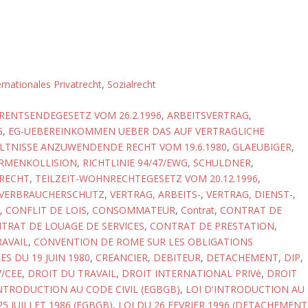
ernationales Privatrecht
,
Sozialrecht
ENTSENDEGESETZ VOM 26.2.1996
,
ARBEITSVERTRAG
,
G
,
EG-UEBEREINKOMMEN UEBER DAS AUF VERTRAGLICHE
LTNISSE ANZUWENDENDE RECHT VOM 19.6.1980
,
GLAEUBIGER
,
RMENKOLLISION
,
RICHTLINIE 94/47/EWG
,
SCHULDNER
,
RECHT
,
TEILZEIT-WOHNRECHTEGESETZ VOM 20.12.1996
,
VERBRAUCHERSCHUTZ
,
VERTRAG, ARBEITS-
,
VERTRAG, DIENST-
,
,
CONFLIT DE LOIS
,
CONSOMMATEUR
,
Contrat
,
CONTRAT DE
TRAT DE LOUAGE DE SERVICES
,
CONTRAT DE PRESTATION
,
AVAIL
,
CONVENTION DE ROME SUR LES OBLIGATIONS
S DU 19 JUIN 1980
,
CREANCIER
,
DEBITEUR
,
DETACHEMENT
,
DIP
,
7/CEE
,
DROIT DU TRAVAIL
,
DROIT INTERNATIONAL PRIVé
,
DROIT
INTRODUCTION AU CODE CIVIL (EGBGB)
,
LOI D'INTRODUCTION AU
25 JUILLET 1986 (EGBGB)
,
LOI DU 26 FEVRIER 1996 (DETACHEMENT