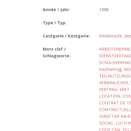
Année / Jahr:
1998
Type / Typ:
Catégorie / Kategorie:
Arbeitsrecht
,
Int
Mots clef /
ARBEITSNEHMER
Schlagworte:
DIENSTVERTRA
SCHULDVERHAE
Kaufvertrag
,
NO
TEILNUTZUNGS
VERBRAUCHER
,
VERTRAG, MIET-
LOCATION
,
CON
CONTRAT DE TR
CONTRACTUELLE
DIRECTIVE 94/4
SOCIAL
,
LOI D'
CODE CIVIL DU 