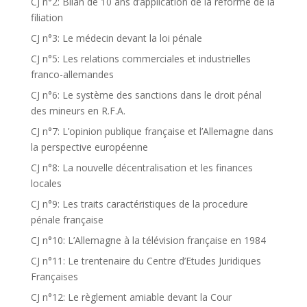
CJ n°2: Bilan de 10 ans d’application de la réforme de la
filiation
CJ n°3: Le médecin devant la loi pénale
CJ n°5: Les relations commerciales et industrielles
franco-allemandes
CJ n°6: Le système des sanctions dans le droit pénal
des mineurs en R.F.A.
CJ n°7: L’opinion publique française et l’Allemagne dans
la perspective européenne
CJ n°8: La nouvelle décentralisation et les finances
locales
CJ n°9: Les traits caractéristiques de la procedure
pénale française
CJ n°10: L’Allemagne à la télévision française en 1984
CJ n°11: Le trentenaire du Centre d’Etudes Juridiques
Françaises
CJ n°12: Le règlement amiable devant la Cour