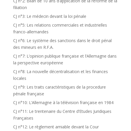
CJ n°2: Bilan de 10 ans d’application de la réforme de la
filiation
CJ n°3: Le médecin devant la loi pénale
CJ n°5: Les relations commerciales et industrielles
franco-allemandes
CJ n°6: Le système des sanctions dans le droit pénal
des mineurs en R.F.A.
CJ n°7: L’opinion publique française et l’Allemagne dans
la perspective européenne
CJ n°8: La nouvelle décentralisation et les finances
locales
CJ n°9: Les traits caractéristiques de la procedure
pénale française
CJ n°10: L’Allemagne à la télévision française en 1984
CJ n°11: Le trentenaire du Centre d’Etudes Juridiques
Françaises
CJ n°12: Le règlement amiable devant la Cour