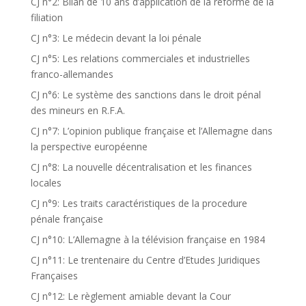
CJ n°2: Bilan de 10 ans d’application de la réforme de la
filiation
CJ n°3: Le médecin devant la loi pénale
CJ n°5: Les relations commerciales et industrielles
franco-allemandes
CJ n°6: Le système des sanctions dans le droit pénal
des mineurs en R.F.A.
CJ n°7: L’opinion publique française et l’Allemagne dans
la perspective européenne
CJ n°8: La nouvelle décentralisation et les finances
locales
CJ n°9: Les traits caractéristiques de la procedure
pénale française
CJ n°10: L’Allemagne à la télévision française en 1984
CJ n°11: Le trentenaire du Centre d’Etudes Juridiques
Françaises
CJ n°12: Le règlement amiable devant la Cour