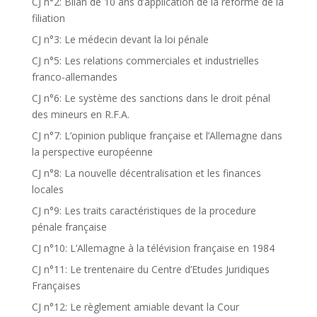
CJ n°2: Bilan de 10 ans d’application de la réforme de la
filiation
CJ n°3: Le médecin devant la loi pénale
CJ n°5: Les relations commerciales et industrielles
franco-allemandes
CJ n°6: Le système des sanctions dans le droit pénal
des mineurs en R.F.A.
CJ n°7: L’opinion publique française et l’Allemagne dans
la perspective européenne
CJ n°8: La nouvelle décentralisation et les finances
locales
CJ n°9: Les traits caractéristiques de la procedure
pénale française
CJ n°10: L’Allemagne à la télévision française en 1984
CJ n°11: Le trentenaire du Centre d’Etudes Juridiques
Françaises
CJ n°12: Le règlement amiable devant la Cour