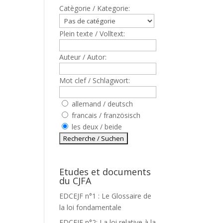
Catègorie / Kategorie:
Plein texte / Volltext:
Auteur / Autor:
Mot clef / Schlagwort:
allemand / deutsch
francais / französisch
les deux / beide
Etudes et documents
du CJFA
EDCEJF n°1 : Le Glossaire de
la loi fondamentale
EDCEJF n°2: La loi relative à la