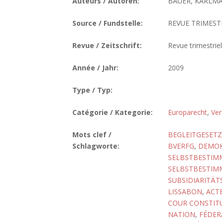
Auteurs / Autoren:
BAUER, KARLMA
Source / Fundstelle:
REVUE TRIMESTR
Revue / Zeitschrift:
Revue trimestrie
Année / Jahr:
2009
Type / Typ:
Catégorie / Kategorie:
Europarecht
,
Ver
Mots clef /
BEGLEITGESETZ
Schlagworte:
BVERFG
,
DEMOK
SELBSTBESTI
SELBSTBESTI
SUBSIDIARITÄ
LISSABON
,
ACTE
COUR CONSTIT
NATION
,
FÉDER