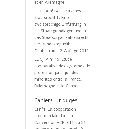
et en Allemagne-
EDCJFA n°14 : Deutsches
Staatsrecht I : Eine
zweisprachige Einführung in
die Staatsgrundlagen und in
das Staatsorganisationsrecht
der Bundesrepublik
Deutschland, 2. Auflage 2016
EDCJFA n° 15: Etude
comparative des systèmes de
protection juridique des
minorités entre la France,
l’Allemagne et le Canada
Cahiers juriduqes
CJ n°1: La coopération
commerciale dans la
Convention ACP- CEE du 31
octobre 1979 de Lomé I à