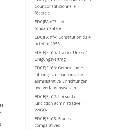
Cour constitutionnelle
fédérale
EDCJFA n°3: Loi
fondamentale
EDCJFA n°4: Constitution du 4
octobre 1958
EDCEJF n°5: Traité d’Union /
Einigungsvertrag
EDCEJF n°6: Gemeinsame
lothringisch-saarländische
administrative Einrichtungen
und Verfahrensweisen
EDCEJF n°7: Loi sur la
juridiction administrative -
EN
VwGO-
R
EDCEJF n°8: Etudes
comparatives
É