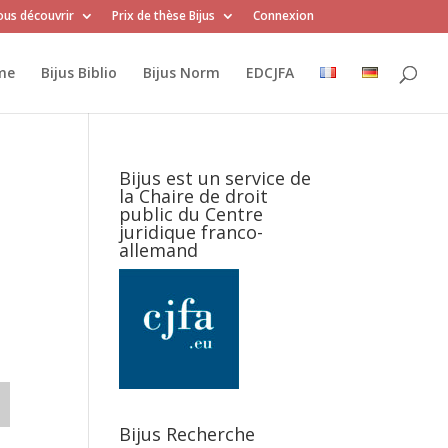
us découvrir
Prix de thèse Bijus
Connexion
me
Bijus Biblio
Bijus Norm
EDCJFA
Bijus est un service de
la Chaire de droit
public du Centre
juridique franco-
allemand
Bijus Recherche