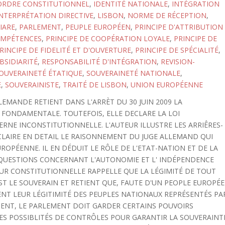
'ORDRE CONSTITUTIONNEL
,
IDENTITÉ NATIONALE
,
INTÉGRATION
NTERPRÉTATION DIRECTIVE
,
LISBON
,
NORME DE RÉCEPTION
,
IARE
,
PARLEMENT
,
PEUPLE EUROPÉEN
,
PRINCIPE D'ATTRIBUTION
OMPÉTENCES
,
PRINCIPE DE COOPÉRATION LOYALE
,
PRINCIPE DE
RINCIPE DE FIDELITÉ ET D'OUVERTURE
,
PRINCIPE DE SPÉCIALITÉ
,
BSIDIARITÉ
,
RESPONSABILITÉ D'INTÉGRATION
,
REVISION-
OUVERAINETÉ ÉTATIQUE
,
SOUVERAINETÉ NATIONALE
,
E
,
SOUVERAINISTE
,
TRAITÉ DE LISBON
,
UNION EUROPÉENNE
EMANDE RETIENT DANS L'ARRÈT DU 30 JUIN 2009 LA
I FONDAMENTALE. TOUTEFOIS, ELLE DECLARE LA LOI
RNE INCONSTITUTIONNELLE. L'AUTEUR ILLUSTRE LES ARRIÊRES-
ÉCLAIRE EN DETAIL LE RAISONNEMENT DU JUGE ALLEMAND QUI
OPÉENNE. IL EN DÉDUIT LE RÔLE DE L'ETAT-NATION ET DE LA
QUESTIONS CONCERNANT L'AUTONOMIE ET L' INDÉPENDENCE
COUR CONSTITUTIONNELLE RAPPELLE QUE LA LÉGIMITÉ DE TOUT
ST LE SOUVERAIN ET RETIENT QUE, FAUTE D'UN PEOPLE EUROPÉ
ENT LEUR LÉGITIMITÉ DES PEUPLES NATIONAUX REPRÉSENTÉS PA
ENT, LE PARLEMENT DOIT GARDER CERTAINS POUVOIRS
SES POSSIBLITÉS DE CONTRÔLES POUR GARANTIR LA SOUVERAINT