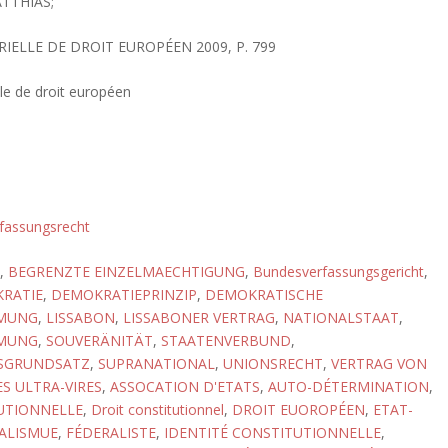
TTHIAS;
IELLE DE DROIT EUROPÉEN 2009, P. 799
lle de droit européen
fassungsrecht
,
BEGRENZTE EINZELMAECHTIGUNG
,
Bundesverfassungsgericht
,
RATIE
,
DEMOKRATIEPRINZIP
,
DEMOKRATISCHE
MMUNG
,
LISSABON
,
LISSABONER VERTRAG
,
NATIONALSTAAT
,
MMUNG
,
SOUVERÄNITÄT
,
STAATENVERBUND
,
TSGRUNDSATZ
,
SUPRANATIONAL
,
UNIONSRECHT
,
VERTRAG VON
S ULTRA-VIRES
,
ASSOCATION D'ETATS
,
AUTO-DÉTERMINATION
,
UTIONNELLE
,
Droit constitutionnel
,
DROIT EUOROPÉEN
,
ETAT-
ALISMUE
,
FÉDERALISTE
,
IDENTITÉ CONSTITUTIONNELLE
,