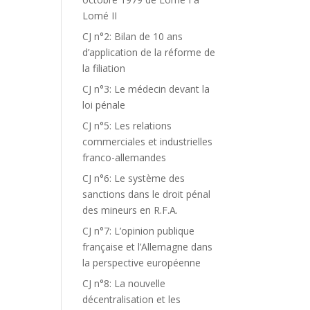
Lomé II
CJ n°2: Bilan de 10 ans
d’application de la réforme de
la filiation
CJ n°3: Le médecin devant la
loi pénale
CJ n°5: Les relations
commerciales et industrielles
franco-allemandes
CJ n°6: Le système des
sanctions dans le droit pénal
des mineurs en R.F.A.
CJ n°7: L’opinion publique
française et l’Allemagne dans
la perspective européenne
CJ n°8: La nouvelle
décentralisation et les