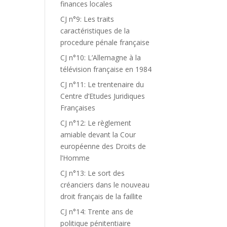
finances locales
CJ n°9: Les traits
caractéristiques de la
procedure pénale française
CJ n°10: L’Allemagne à la
télévision française en 1984
CJ n°11: Le trentenaire du
Centre d’Etudes Juridiques
Françaises
CJ n°12: Le règlement
amiable devant la Cour
européenne des Droits de
l’Homme
CJ n°13: Le sort des
créanciers dans le nouveau
droit français de la faillite
CJ n°14: Trente ans de
politique pénitentiaire