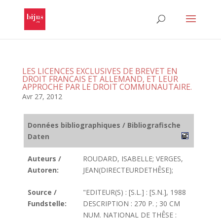
LES LICENCES EXCLUSIVES DE BREVET EN
DROIT FRANCAIS ET ALLEMAND, ET LEUR
APPROCHE PAR LE DROIT COMMUNAUTAIRE.
Avr 27, 2012
Données bibliographiques / Bibliografische
Daten
Auteurs /
ROUDARD, ISABELLE; VERGES,
Autoren:
JEAN(DIRECTEURDETHÊSE);
Source /
"EDITEUR(S) : [S.L.] : [S.N.], 1988
Fundstelle:
DESCRIPTION : 270 P. ; 30 CM
NUM. NATIONAL DE THÊSE :