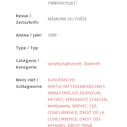
1988PA010261"
Revue /
MÉMOIRE OU THÊSE
Zeitschrift:
Année / Jahr:
1989
Type / Typ:
Catégorie /
Gesellschaftsrecht
,
Zivilrecht
Kategorie:
Mots clef /
EUROPÄISCHE
Schlagworte:
WIRTSCHAFTSGEMEINSCHAFT
,
IMMATERIELLES EIGENTUM
,
PATENT
,
VEREINIGTE STAATEN
,
Wettbewerb
,
BREVET
,
CEE
,
CONCURRENCE
,
DROIT DE LA
CONCURRENCE
,
DROIT DES
AFFAIRES
,
DROIT PRIVÉ,