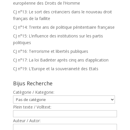
européenne des Droits de l’Homme
CJ n°13: Le sort des créanciers dans le nouveau droit
français de la faillite
CJ n°14: Trente ans de politique pénitentiaire française
CJ n°15: L’influence des institutions sur les partis
politiques
CJ n°16: Terrorisme et libertés publiques
CJ n°17: La loi Badinter après cinq ans d’application
CJ n°19: L’Europe et la souveraineté des Etats
Bijus Recherche
Catègorie / Kategorie:
Plein texte / Volltext:
Auteur / Autor: