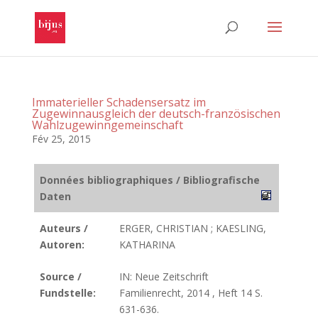
Immaterieller Schadensersatz im
Zugewinnausgleich der deutsch-französischen
Wahlzugewinngemeinschaft
Fév 25, 2015
Données bibliographiques / Bibliografische
Daten
Auteurs /
ERGER, CHRISTIAN ; KAESLING,
Autoren:
KATHARINA
Source /
IN: Neue Zeitschrift
Fundstelle:
Familienrecht, 2014 , Heft 14 S.
631-636.