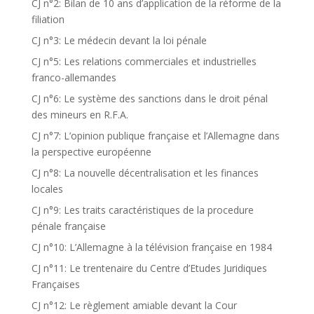
CJ n°2: Bilan de 10 ans d’application de la réforme de la
filiation
CJ n°3: Le médecin devant la loi pénale
CJ n°5: Les relations commerciales et industrielles
franco-allemandes
CJ n°6: Le système des sanctions dans le droit pénal
des mineurs en R.F.A.
CJ n°7: L’opinion publique française et l’Allemagne dans
la perspective européenne
CJ n°8: La nouvelle décentralisation et les finances
locales
CJ n°9: Les traits caractéristiques de la procedure
pénale française
CJ n°10: L’Allemagne à la télévision française en 1984
CJ n°11: Le trentenaire du Centre d’Etudes Juridiques
Françaises
CJ n°12: Le règlement amiable devant la Cour