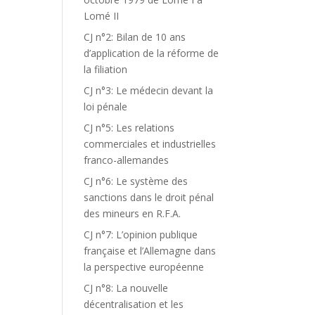
Lomé II
CJ n°2: Bilan de 10 ans
d’application de la réforme de
la filiation
CJ n°3: Le médecin devant la
loi pénale
CJ n°5: Les relations
commerciales et industrielles
franco-allemandes
CJ n°6: Le système des
sanctions dans le droit pénal
des mineurs en R.F.A.
CJ n°7: L’opinion publique
française et l’Allemagne dans
la perspective européenne
CJ n°8: La nouvelle
décentralisation et les