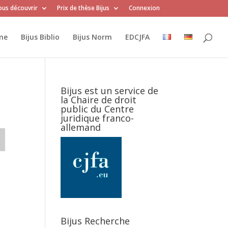
us découvrir
Prix de thèse Bijus
Connexion
me
Bijus Biblio
Bijus Norm
EDCJFA
Bijus est un service de
la Chaire de droit
public du Centre
juridique franco-
allemand
Bijus Recherche