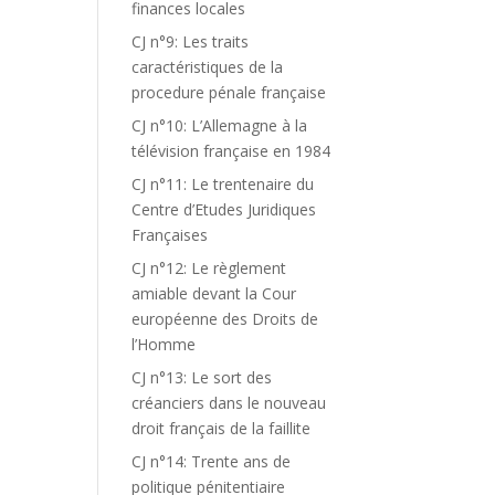
finances locales
CJ n°9: Les traits
caractéristiques de la
procedure pénale française
CJ n°10: L’Allemagne à la
télévision française en 1984
CJ n°11: Le trentenaire du
Centre d’Etudes Juridiques
Françaises
CJ n°12: Le règlement
amiable devant la Cour
européenne des Droits de
l’Homme
CJ n°13: Le sort des
créanciers dans le nouveau
droit français de la faillite
CJ n°14: Trente ans de
politique pénitentiaire