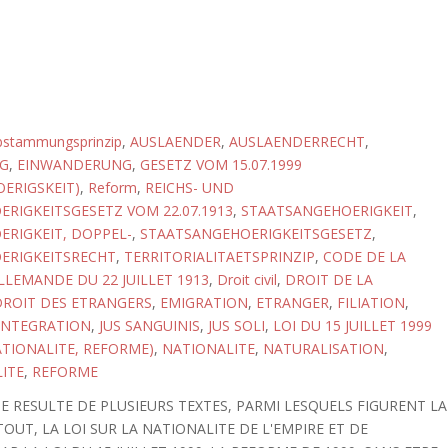
bstammungsprinzip
,
AUSLAENDER
,
AUSLAENDERRECHT
,
G
,
EINWANDERUNG
,
GESETZ VOM 15.07.1999
ERIGSKEIT)
,
Reform
,
REICHS- UND
RIGKEITSGESETZ VOM 22.07.1913
,
STAATSANGEHOERIGKEIT
,
RIGKEIT, DOPPEL-
,
STAATSANGEHOERIGKEITSGESETZ
,
ERIGKEITSRECHT
,
TERRITORIALITAETSPRINZIP
,
CODE DE LA
LLEMANDE DU 22 JUILLET 1913
,
Droit civil
,
DROIT DE LA
DROIT DES ETRANGERS
,
EMIGRATION
,
ETRANGER
,
FILIATION
,
INTEGRATION
,
JUS SANGUINIS
,
JUS SOLI
,
LOI DU 15 JUILLET 1999
ATIONALITE, REFORME)
,
NATIONALITE
,
NATURALISATION
,
ITE
,
REFORME
E RESULTE DE PLUSIEURS TEXTES, PARMI LESQUELS FIGURENT LA
OUT, LA LOI SUR LA NATIONALITE DE L'EMPIRE ET DE