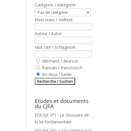
Catègorie / Kategorie:
Plein texte / Volltext:
Auteur / Autor:
Mot clef / Schlagwort:
allemand / deutsch
francais / französisch
les deux / beide
Etudes et documents
du CJFA
EDCEJF n°1 : Le Glossaire de
la loi fondamentale
EDCEJF n°2: La loi relative à la