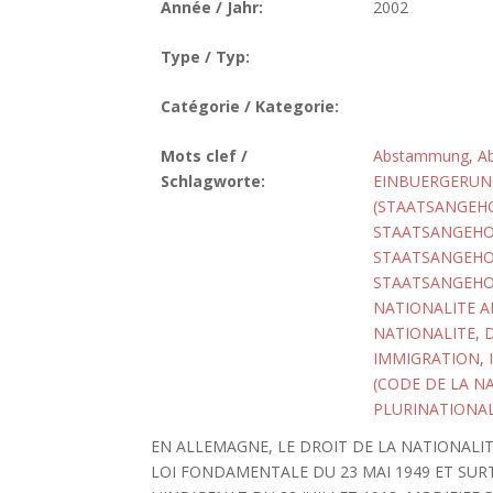
Année / Jahr:
2002
Type / Typ:
Catégorie / Kategorie:
Mots clef /
Abstammung
,
A
Schlagworte:
EINBUERGERUN
(STAATSANGEHO
STAATSANGEHOE
STAATSANGEHOE
STAATSANGEHO
NATIONALITE A
NATIONALITE
,
IMMIGRATION
,
(CODE DE LA N
PLURINATIONAL
EN ALLEMAGNE, LE DROIT DE LA NATIONALIT
LOI FONDAMENTALE DU 23 MAI 1949 ET SURT