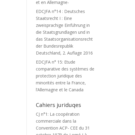
et en Allemagne-
EDCJFA n°14 : Deutsches
Staatsrecht I : Eine
zweisprachige Einführung in
die Staatsgrundlagen und in
das Staatsorganisationsrecht
der Bundesrepublik
Deutschland, 2. Auflage 2016
EDCJFA n° 15: Etude
comparative des systèmes de
protection juridique des
minorités entre la France,
l’Allemagne et le Canada
Cahiers juriduqes
CJ n°1: La coopération
commerciale dans la
Convention ACP- CEE du 31
octobre 1979 de Lomé I à