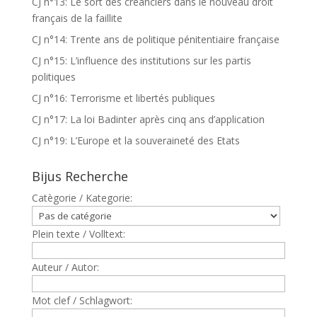
CJ n°13: Le sort des créanciers dans le nouveau droit
français de la faillite
CJ n°14: Trente ans de politique pénitentiaire française
CJ n°15: L’influence des institutions sur les partis
politiques
CJ n°16: Terrorisme et libertés publiques
CJ n°17: La loi Badinter après cinq ans d’application
CJ n°19: L’Europe et la souveraineté des Etats
Bijus Recherche
Catègorie / Kategorie:
Plein texte / Volltext:
Auteur / Autor:
Mot clef / Schlagwort: