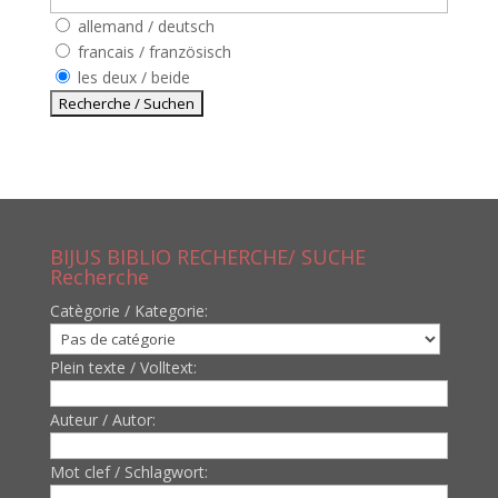
allemand / deutsch
francais / französisch
les deux / beide
BIJUS BIBLIO RECHERCHE/ SUCHE
Recherche
Catègorie / Kategorie:
Plein texte / Volltext:
Auteur / Autor:
Mot clef / Schlagwort: