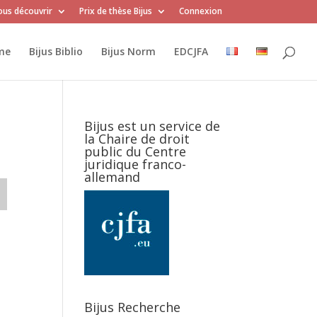
us découvrir
Prix de thèse Bijus
Connexion
me
Bijus Biblio
Bijus Norm
EDCJFA
Bijus est un service de
la Chaire de droit
public du Centre
juridique franco-
allemand
Bijus Recherche