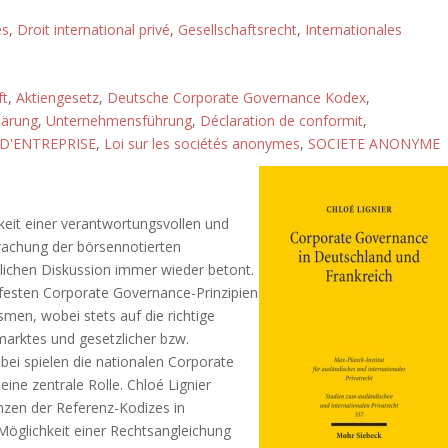
és
,
Droit international privé
,
Gesellschaftsrecht
,
Internationales
ft
,
Aktiengesetz
,
Deutsche Corporate Governance Kodex
,
lärung
,
Unternehmensführung
,
Déclaration de conformit
,
D'ENTREPRISE
,
Loi sur les sociétés anonymes
,
SOCIETE ANONYME
gkeit einer verantwortungsvollen und
achung der börsennotierten
htlichen Diskussion immer wieder betont.
nfesten Corporate Governance-Prinzipien
en, wobei stets auf die richtige
marktes und gesetzlicher bzw.
abei spielen die nationalen Corporate
ne zentrale Rolle. Chloé Lignier
zen der Referenz-Kodizes in
 Möglichkeit einer Rechtsangleichung