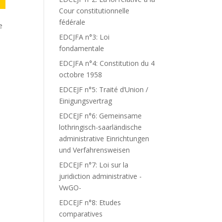
Cour constitutionnelle
fédérale
e
EDCJFA n°3: Loi
fondamentale
EDCJFA n°4: Constitution du 4
octobre 1958
EDCEJF n°5: Traité d’Union /
Einigungsvertrag
EDCEJF n°6: Gemeinsame
lothringisch-saarländische
administrative Einrichtungen
und Verfahrensweisen
EDCEJF n°7: Loi sur la
juridiction administrative -
VwGO-
EDCEJF n°8: Etudes
comparatives