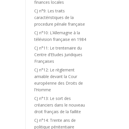
finances locales
CJ n°9: Les traits
caractéristiques de la
procedure pénale française
CJ n°10: L’Allemagne à la
télévision française en 1984
CJ n°11: Le trentenaire du
Centre d’Etudes Juridiques
Françaises
CJ n°12: Le règlement
amiable devant la Cour
européenne des Droits de
l’Homme
CJ n°13: Le sort des
créanciers dans le nouveau
droit français de la faillite
CJ n°14: Trente ans de
politique pénitentiaire