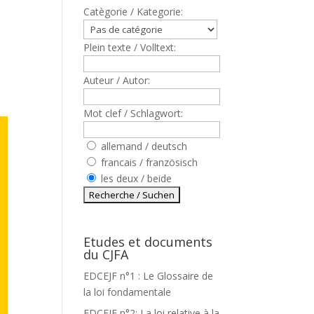
Catègorie / Kategorie:
Plein texte / Volltext:
Auteur / Autor:
Mot clef / Schlagwort:
allemand / deutsch
francais / französisch
les deux / beide
Etudes et documents
du CJFA
EDCEJF n°1 : Le Glossaire de
la loi fondamentale
EDCEJF n°2: La loi relative à la