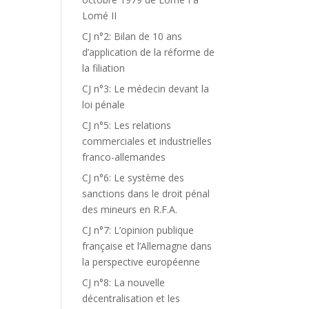
Lomé II
CJ n°2: Bilan de 10 ans
d’application de la réforme de
la filiation
CJ n°3: Le médecin devant la
loi pénale
CJ n°5: Les relations
commerciales et industrielles
franco-allemandes
CJ n°6: Le système des
sanctions dans le droit pénal
des mineurs en R.F.A.
CJ n°7: L’opinion publique
française et l’Allemagne dans
la perspective européenne
CJ n°8: La nouvelle
décentralisation et les