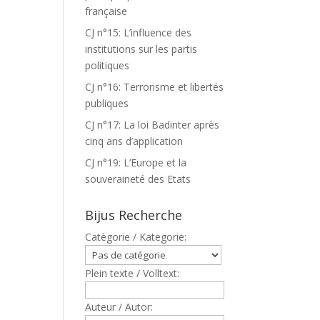
française
CJ n°15: L’influence des
institutions sur les partis
politiques
CJ n°16: Terrorisme et libertés
publiques
CJ n°17: La loi Badinter après
cinq ans d’application
CJ n°19: L’Europe et la
souveraineté des Etats
Bijus Recherche
Catègorie / Kategorie:
Plein texte / Volltext:
Auteur / Autor: