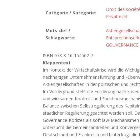
Droit des sociét
Catégorie / Kategorie:
Privatrecht
Mots clef /
Aktiengesellscha
Schlagworte:
Entsprechenserk
GOUVERNANCE 
ISBN 978-3-16-154562-7
Klappentext
:
Im Kontext der Wirtschaftskrise wird die Wichti
nachhaltigen Unternehmensführung und –überw
Aktiengesellschaften in der politischen und rec
Im Vordergrund steht die Forderung nach krise
und wirksamen Kontroll- und Sanktionsmechanism
Balance zwischen Selbstregulierung des Kapital
staatlicher Regulierung geachtet werden soll. D
Governance-Kodizes als soft law-Mechanismen ei
untersucht die Gemeinsamkeiten und Konvergen
Deutschland und Frankreich und hinterfragt die