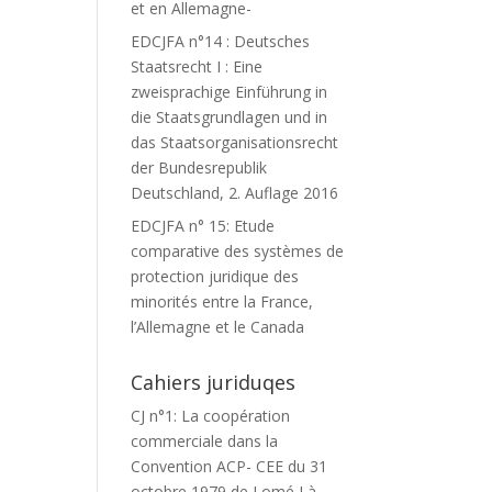
et en Allemagne-
EDCJFA n°14 : Deutsches
Staatsrecht I : Eine
zweisprachige Einführung in
die Staatsgrundlagen und in
das Staatsorganisationsrecht
der Bundesrepublik
Deutschland, 2. Auflage 2016
EDCJFA n° 15: Etude
comparative des systèmes de
protection juridique des
minorités entre la France,
l’Allemagne et le Canada
Cahiers juriduqes
CJ n°1: La coopération
commerciale dans la
Convention ACP- CEE du 31
octobre 1979 de Lomé I à