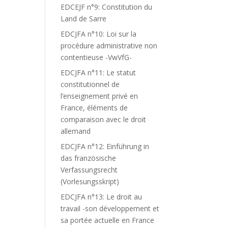
EDCEJF n°9: Constitution du
Land de Sarre
EDCJFA n°10: Loi sur la
procédure administrative non
contentieuse -VwVfG-
EDCJFA n°11: Le statut
constitutionnel de
l’enseignement privé en
France, éléments de
comparaison avec le droit
allemand
EDCJFA n°12: Einführung in
das französische
Verfassungsrecht
(Vorlesungsskript)
EDCJFA n°13: Le droit au
travail -son développement et
sa portée actuelle en France