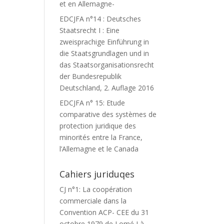
et en Allemagne-
EDCJFA n°14 : Deutsches
Staatsrecht I : Eine
zweisprachige Einführung in
die Staatsgrundlagen und in
das Staatsorganisationsrecht
der Bundesrepublik
Deutschland, 2. Auflage 2016
EDCJFA n° 15: Etude
comparative des systèmes de
protection juridique des
minorités entre la France,
l’Allemagne et le Canada
Cahiers juriduqes
CJ n°1: La coopération
commerciale dans la
Convention ACP- CEE du 31
octobre 1979 de Lomé I à