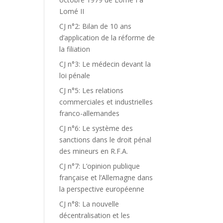
Lomé II
CJ n°2: Bilan de 10 ans
d’application de la réforme de
la filiation
CJ n°3: Le médecin devant la
loi pénale
CJ n°5: Les relations
commerciales et industrielles
franco-allemandes
CJ n°6: Le système des
sanctions dans le droit pénal
des mineurs en R.F.A.
CJ n°7: L’opinion publique
française et l’Allemagne dans
la perspective européenne
CJ n°8: La nouvelle
décentralisation et les