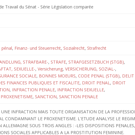
 Travail du Sénat - Série Législation comparée
t pénal
,
Finanz- und Steuerrecht
,
Sozialrecht
,
Strafrecht
ANDLUNG, STRAFBARE-
,
STRAFE
,
STRAFGESETZBUCH (STGB)
,
FTAT, SEXUELLE-
,
Versicherung
,
VERSICHERUNG, SOZIAL-
,
SURANCE SOCIALE
,
BONNES MOEURS
,
CODE PENAL (STGB)
,
DELIT
ES FINANCES PUBLIQUES ET FISCALITE
,
DROIT PENAL
,
DROIT
TION
,
INFRACTION PENALE
,
INFRACTION SEXUELLE
,
,
PROXENETISME
,
SANCTION
,
SANCTION PENALE
I UNE INFRACTION MAIS TOUTE ORGANISATION DE LA PROFESSI
AL CONDAMNANT LE PROXENETISME. L'ETUDE ANALYSE LE REGI
N ALLEMAGNE SOUS TROIS ANGLES : -LES DISPOSITIONS PENALES,
TIONS SOCIALES APPLICABLES A LA PROSTITUTION FEMININE.