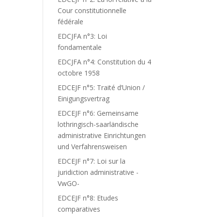
Cour constitutionnelle
fédérale
EDCJFA n°3: Loi
fondamentale
EDCJFA n°4: Constitution du 4
octobre 1958
EDCEJF n°5: Traité d’Union /
Einigungsvertrag
EDCEJF n°6: Gemeinsame
lothringisch-saarländische
administrative Einrichtungen
und Verfahrensweisen
EDCEJF n°7: Loi sur la
juridiction administrative -
VwGO-
EDCEJF n°8: Etudes
comparatives