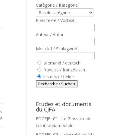
Catègorie / Kategorie:
Plein texte / Volltext:
Auteur / Autor:
Mot clef / Schlagwort:
allemand / deutsch
francais / französisch
les deux / beide
Etudes et documents
du CJFA
ON
ME
EDCEJF n°1 : Le Glossaire de
 -
la loi fondamentale
EDCEJF n°2: La loi relative à la