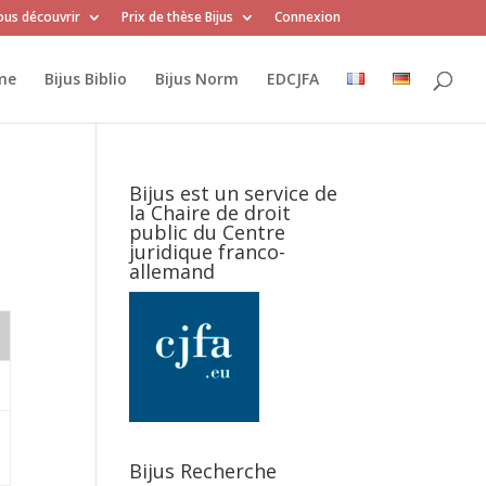
us découvrir
Prix de thèse Bijus
Connexion
me
Bijus Biblio
Bijus Norm
EDCJFA
Bijus est un service de
la Chaire de droit
public du Centre
juridique franco-
allemand
Bijus Recherche