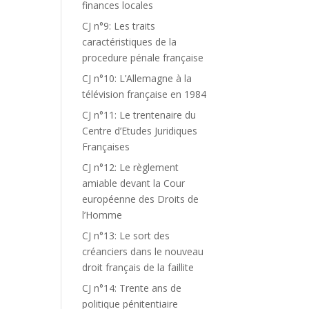
finances locales
CJ n°9: Les traits
caractéristiques de la
procedure pénale française
CJ n°10: L’Allemagne à la
télévision française en 1984
CJ n°11: Le trentenaire du
Centre d’Etudes Juridiques
Françaises
CJ n°12: Le règlement
amiable devant la Cour
européenne des Droits de
l’Homme
CJ n°13: Le sort des
créanciers dans le nouveau
droit français de la faillite
CJ n°14: Trente ans de
politique pénitentiaire