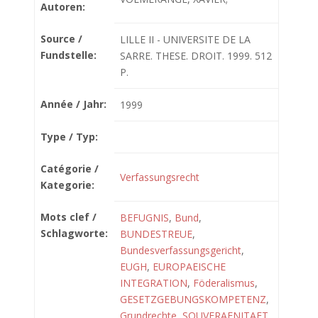
Autoren:
Source /
LILLE II - UNIVERSITE DE LA
Fundstelle:
SARRE. THESE. DROIT. 1999. 512
P.
Année / Jahr:
1999
Type / Typ:
Catégorie /
Verfassungsrecht
Kategorie:
Mots clef /
BEFUGNIS
,
Bund
,
Schlagworte:
BUNDESTREUE
,
Bundesverfassungsgericht
,
EUGH
,
EUROPAEISCHE
INTEGRATION
,
Föderalismus
,
GESETZGEBUNGSKOMPETENZ
,
Grundrechte
,
SOUVERAENITAET
,