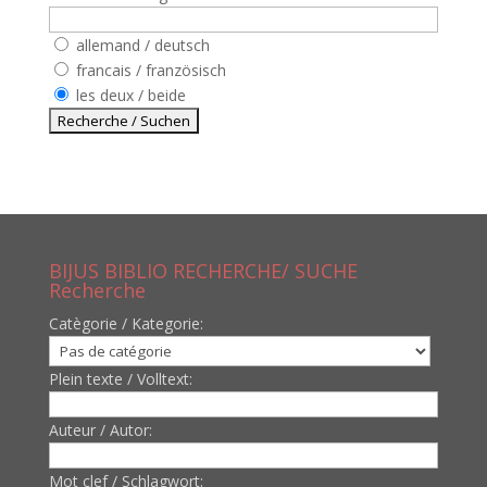
allemand / deutsch
francais / französisch
les deux / beide
BIJUS BIBLIO RECHERCHE/ SUCHE
Recherche
Catègorie / Kategorie:
Plein texte / Volltext:
Auteur / Autor:
Mot clef / Schlagwort: