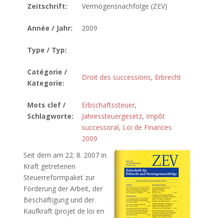
Zeitschrift:
Vermögensnachfolge (ZEV)
Année / Jahr:
2009
Type / Typ:
Catégorie /
Droit des successions
,
Erbrecht
Kategorie:
Mots clef /
Erbschaftssteuer
,
Schlagworte:
Jahressteuergesetz
,
Impôt
successoral
,
Loi de Finances
2009
Seit dem am 22. 8. 2007 in
Kraft getretenen
Steuerreformpaket zur
Förderung der Arbeit, der
Beschäftigung und der
Kaufkraft (projet de loi en