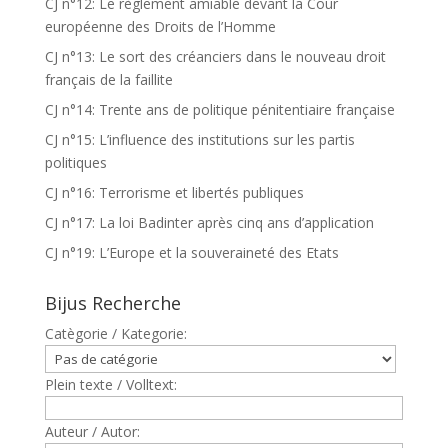
CJ n°12: Le règlement amiable devant la Cour
européenne des Droits de l’Homme
CJ n°13: Le sort des créanciers dans le nouveau droit
français de la faillite
CJ n°14: Trente ans de politique pénitentiaire française
CJ n°15: L’influence des institutions sur les partis
politiques
CJ n°16: Terrorisme et libertés publiques
CJ n°17: La loi Badinter après cinq ans d’application
CJ n°19: L’Europe et la souveraineté des Etats
Bijus Recherche
Catègorie / Kategorie:
Plein texte / Volltext:
Auteur / Autor: