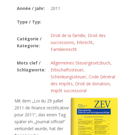
Année / Jahr:
2011
Type / Typ:
Droit de la famille
,
Droit des
Catégorie /
successions
,
Erbrecht
,
Kategorie:
Familienrecht
Mots clef /
Allgemeines Steuergesetzbuch
,
Schlagworte:
Erbschaftssteuer
,
Schenkungssteuer
,
Code Général
des Impôts
,
Droit de donation
,
Impôt successoral
Mit dem „Loi du 29 juillet
2011 de finance rectificative
pour 2011”, das einen Tag
später im „Journal officiel”
verkündet wurde, hat der