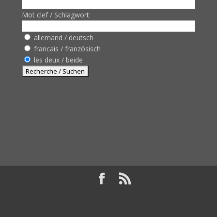
Mot clef / Schlagwort:
allemand / deutsch
francais / französisch
les deux / beide
Design de
Elegant Themes
| Propulsé par
WordPress