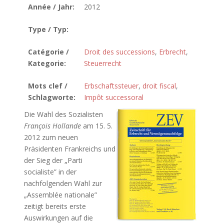
Année / Jahr:
2012
Type / Typ:
Catégorie /
Droit des successions
,
Erbrecht
,
Kategorie:
Steuerrecht
Mots clef /
Erbschaftssteuer
,
droit fiscal
,
Schlagworte:
Impôt successoral
Die Wahl des Sozialisten
François Hollande
am 15. 5.
2012 zum neuen
Präsidenten Frankreichs und
der Sieg der „Parti
socialiste” in der
nachfolgenden Wahl zur
„Assemblée nationale”
zeitigt bereits erste
Auswirkungen auf die