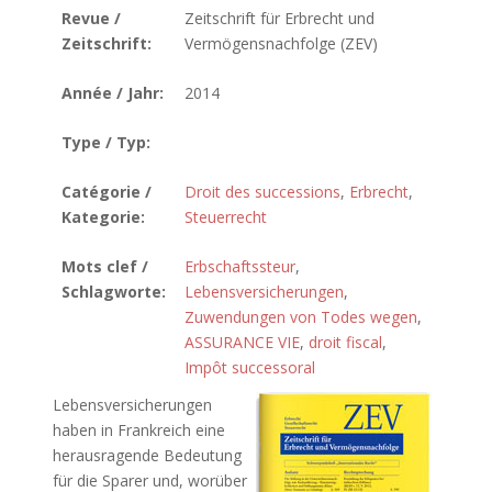
Revue /
Zeitschrift für Erbrecht und
Zeitschrift:
Vermögensnachfolge (ZEV)
Année / Jahr:
2014
Type / Typ:
Catégorie /
Droit des successions
,
Erbrecht
,
Kategorie:
Steuerrecht
Mots clef /
Erbschaftssteur
,
Schlagworte:
Lebensversicherungen
,
Zuwendungen von Todes wegen
,
ASSURANCE VIE
,
droit fiscal
,
Impôt successoral
Lebensversicherungen
haben in Frankreich eine
herausragende Bedeutung
für die Sparer und, worüber