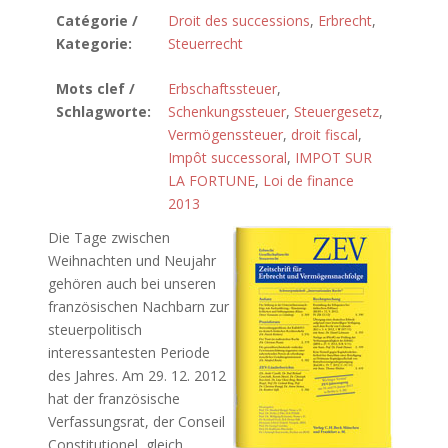
Catégorie /
Droit des successions
,
Erbrecht
,
Kategorie:
Steuerrecht
Mots clef /
Erbschaftssteuer
,
Schlagworte:
Schenkungssteuer
,
Steuergesetz
,
Vermögenssteuer
,
droit fiscal
,
Impôt successoral
,
IMPOT SUR
LA FORTUNE
,
Loi de finance
2013
Die Tage zwischen
Weihnachten und Neujahr
gehören auch bei unseren
französischen Nachbarn zur
steuerpolitisch
interessantesten Periode
des Jahres. Am 29. 12. 2012
hat der französische
Verfassungsrat, der Conseil
Constitutionel, gleich