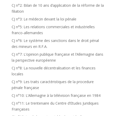
CJ n°2: Bilan de 10 ans d’application de la réforme de la
filiation
CJ n°3: Le médecin devant la loi pénale
CJ n°5: Les relations commerciales et industrielles
franco-allemandes
CJ n°6: Le système des sanctions dans le droit pénal
des mineurs en R.F.A.
CJ n°7: L’opinion publique française et l’Allemagne dans
la perspective européenne
CJ n°8: La nouvelle décentralisation et les finances
locales
CJ n°9: Les traits caractéristiques de la procedure
pénale française
CJ n°10: L’Allemagne à la télévision française en 1984
CJ n°11: Le trentenaire du Centre d’Etudes Juridiques
Françaises