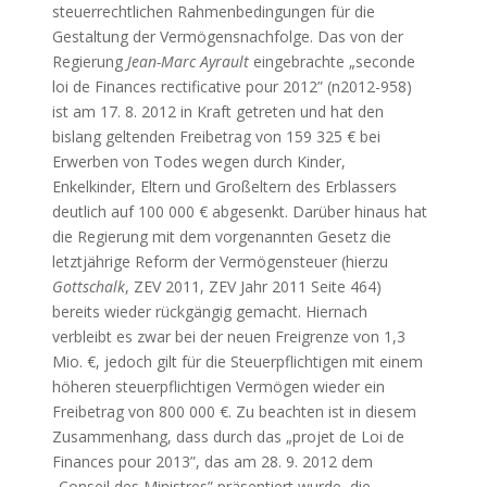
steuerrechtlichen Rahmenbedingungen für die
Gestaltung der Vermögensnachfolge. Das von der
Regierung
Jean-Marc Ayrault
eingebrachte „seconde
loi de Finances rectificative pour 2012” (n2012-958)
ist am 17. 8. 2012 in Kraft getreten und hat den
bislang geltenden Freibetrag von 159 325 € bei
Erwerben von Todes wegen durch Kinder,
Enkelkinder, Eltern und Großeltern des Erblassers
deutlich auf 100 000 € abgesenkt. Darüber hinaus hat
die Regierung mit dem vorgenannten Gesetz die
letztjährige Reform der Vermögensteuer (hierzu
Gottschalk
,
ZEV 2011,
ZEV Jahr 2011 Seite
464
)
bereits wieder rückgängig gemacht. Hiernach
verbleibt es zwar bei der neuen Freigrenze von 1,3
Mio. €, jedoch gilt für die Steuerpflichtigen mit einem
höheren steuerpflichtigen Vermögen wieder ein
Freibetrag von 800 000 €. Zu beachten ist in diesem
Zusammenhang, dass durch das „projet de Loi de
Finances pour 2013”, das am 28. 9. 2012 dem
„Conseil des Ministres” präsentiert wurde, die