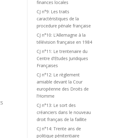
finances locales
CJ n°9: Les traits
caractéristiques de la
procedure pénale française
CJ n°10: L’Allemagne à la
télévision française en 1984
CJ n°11: Le trentenaire du
Centre d’Etudes Juridiques
Françaises
CJ n°12: Le règlement
amiable devant la Cour
européenne des Droits de
l’Homme
ES
CJ n°13: Le sort des
S
créanciers dans le nouveau
droit français de la faillite
CJ n°14: Trente ans de
politique pénitentiaire