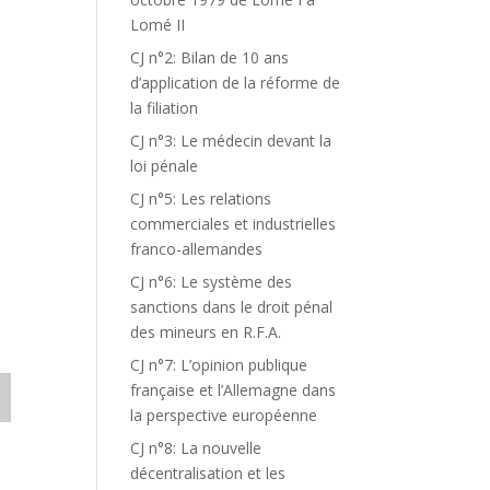
Lomé II
CJ n°2: Bilan de 10 ans
d’application de la réforme de
la filiation
CJ n°3: Le médecin devant la
loi pénale
CJ n°5: Les relations
commerciales et industrielles
franco-allemandes
CJ n°6: Le système des
sanctions dans le droit pénal
des mineurs en R.F.A.
CJ n°7: L’opinion publique
française et l’Allemagne dans
la perspective européenne
CJ n°8: La nouvelle
décentralisation et les