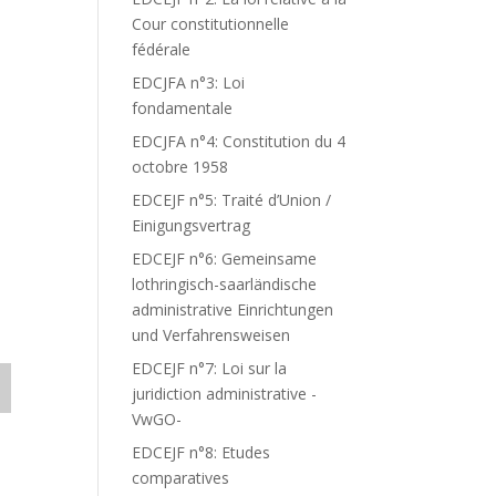
Cour constitutionnelle
fédérale
EDCJFA n°3: Loi
fondamentale
EDCJFA n°4: Constitution du 4
octobre 1958
EDCEJF n°5: Traité d’Union /
Einigungsvertrag
EDCEJF n°6: Gemeinsame
lothringisch-saarländische
administrative Einrichtungen
und Verfahrensweisen
EDCEJF n°7: Loi sur la
juridiction administrative -
VwGO-
EDCEJF n°8: Etudes
comparatives