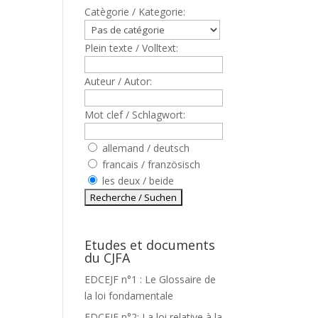
Catègorie / Kategorie:
Plein texte / Volltext:
Auteur / Autor:
Mot clef / Schlagwort:
allemand / deutsch
francais / französisch
les deux / beide
Etudes et documents
du CJFA
EDCEJF n°1 : Le Glossaire de
la loi fondamentale
EDCEJF n°2: La loi relative à la