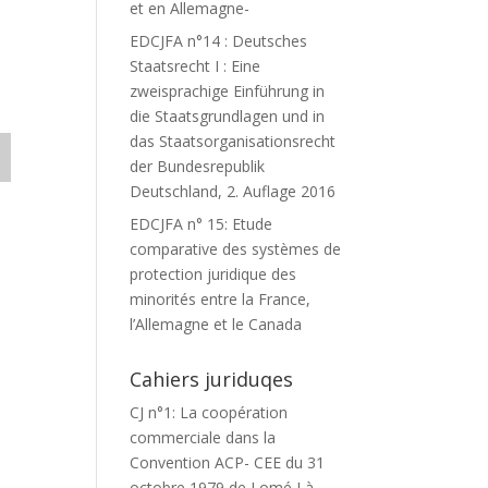
et en Allemagne-
EDCJFA n°14 : Deutsches
Staatsrecht I : Eine
zweisprachige Einführung in
die Staatsgrundlagen und in
das Staatsorganisationsrecht
der Bundesrepublik
Deutschland, 2. Auflage 2016
EDCJFA n° 15: Etude
comparative des systèmes de
protection juridique des
minorités entre la France,
l’Allemagne et le Canada
Cahiers juriduqes
CJ n°1: La coopération
commerciale dans la
Convention ACP- CEE du 31
octobre 1979 de Lomé I à