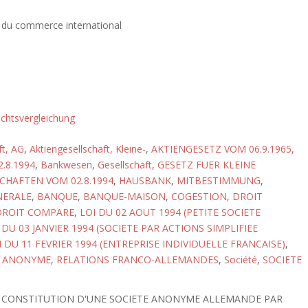
e du commerce international
chtsvergleichung
ft, AG
,
Aktiengesellschaft, Kleine-
,
AKTIENGESETZ VOM 06.9.1965,
.8.1994
,
Bankwesen
,
Gesellschaft
,
GESETZ FUER KLEINE
CHAFTEN VOM 02.8.1994
,
HAUSBANK
,
MITBESTIMMUNG
,
NERALE
,
BANQUE
,
BANQUE-MAISON
,
COGESTION
,
DROIT
DROIT COMPARE
,
LOI DU 02 AOUT 1994 (PETITE SOCIETE
 DU 03 JANVIER 1994 (SOCIETE PAR ACTIONS SIMPLIFIEE
I DU 11 FEVRIER 1994 (ENTREPRISE INDIVIDUELLE FRANCAISE)
,
E ANONYME
,
RELATIONS FRANCO-ALLEMANDES
,
Société
,
SOCIETE
LA CONSTITUTION D'UNE SOCIETE ANONYME ALLEMANDE PAR