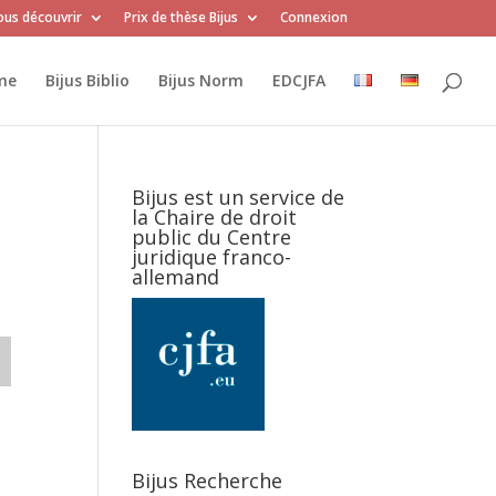
us découvrir
Prix de thèse Bijus
Connexion
me
Bijus Biblio
Bijus Norm
EDCJFA
Bijus est un service de
la Chaire de droit
public du Centre
juridique franco-
allemand
Bijus Recherche