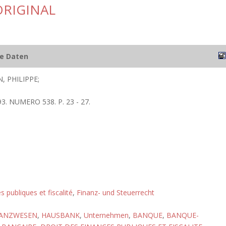
ORIGINAL
he Daten
 PHILIPPE;
3. NUMERO 538. P. 23 - 27.
s publiques et fiscalité
,
Finanz- und Steuerrecht
NANZWESEN
,
HAUSBANK
,
Unternehmen
,
BANQUE
,
BANQUE-