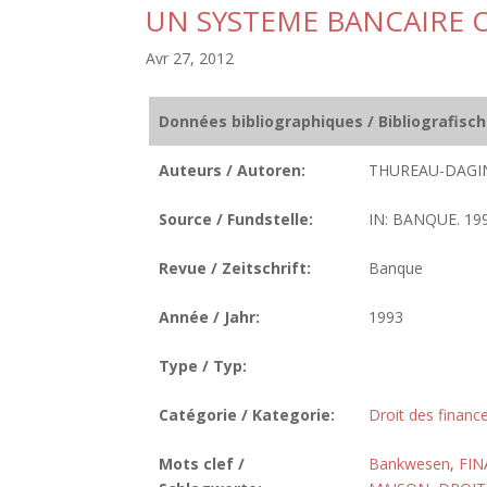
UN SYSTEME BANCAIRE 
Avr 27, 2012
Données bibliographiques / Bibliografisc
Auteurs / Autoren:
THUREAU-DAGIN,
Source / Fundstelle:
IN: BANQUE. 199
Revue / Zeitschrift:
Banque
Année / Jahr:
1993
Type / Typ:
Catégorie / Kategorie:
Droit des finance
Mots clef /
Bankwesen
,
FI