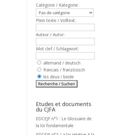
Catègorie / Kategorie:
Plein texte / Volltext:
Auteur / Autor:
Mot clef / Schlagwort:
allemand / deutsch
francais / französisch
les deux / beide
Etudes et documents
du CJFA
EDCEJF n°1 : Le Glossaire de
la loi fondamentale
EDCEJF n°2: La loi relative à la