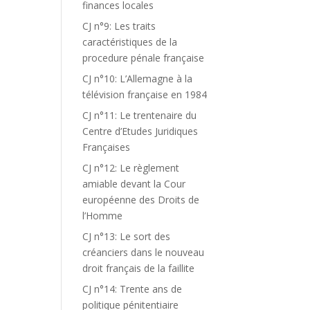
finances locales
CJ n°9: Les traits
caractéristiques de la
procedure pénale française
CJ n°10: L’Allemagne à la
télévision française en 1984
CJ n°11: Le trentenaire du
Centre d’Etudes Juridiques
Françaises
CJ n°12: Le règlement
amiable devant la Cour
européenne des Droits de
l’Homme
CJ n°13: Le sort des
créanciers dans le nouveau
droit français de la faillite
CJ n°14: Trente ans de
politique pénitentiaire