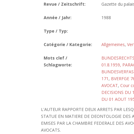
Revue / Zeitschrift:
Gazette du palai
Année / Jahr:
1988
Type / Typ:
Catégorie / Kategorie:
Allgemeines
,
Ver
Mots clef /
BUNDESRECHT
Schlagworte:
01.8.1959, PAR
BUNDESVERFASS
171
,
BVERFGE 76
AVOCAT
,
Cour co
DECISIONS DU 1
DU 01 AOUT 19
L'AUTEUR RAPPORTE DEUX ARRETS PAR LES
STATUE EN MATIERE DE DEONTOLOGIE DES AV
EMISES PAR LA CHAMBRE FEDERALE DES AVOCA
AVOCATS.