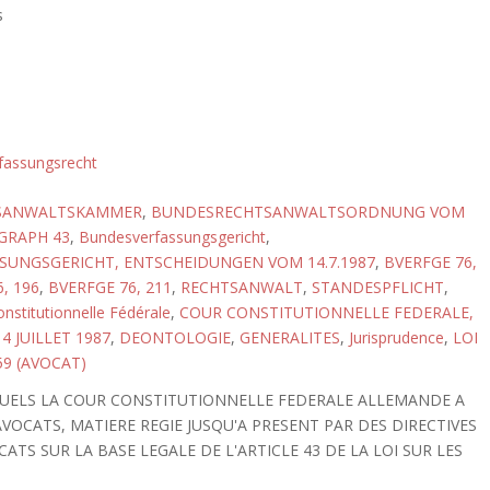
s
fassungsrecht
SANWALTSKAMMER
,
BUNDESRECHTSANWALTSORDNUNG VOM
AGRAPH 43
,
Bundesverfassungsgericht
,
UNGSGERICHT, ENTSCHEIDUNGEN VOM 14.7.1987
,
BVERFGE 76,
, 196
,
BVERFGE 76, 211
,
RECHTSANWALT
,
STANDESPFLICHT
,
nstitutionnelle Fédérale
,
COUR CONSTITUTIONNELLE FEDERALE,
4 JUILLET 1987
,
DEONTOLOGIE
,
GENERALITES
,
Jurisprudence
,
LOI
59 (AVOCAT)
QUELS LA COUR CONSTITUTIONNELLE FEDERALE ALLEMANDE A
OCATS, MATIERE REGIE JUSQU'A PRESENT PAR DES DIRECTIVES
TS SUR LA BASE LEGALE DE L'ARTICLE 43 DE LA LOI SUR LES