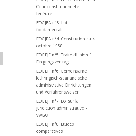
Cour constitutionnelle
fédérale
EDCJFA n°3: Loi
fondamentale
EDCJFA n°4: Constitution du 4
octobre 1958
EDCEJF n°5: Traité d’Union /
Einigungsvertrag
EDCEJF n°6: Gemeinsame
lothringisch-saarländische
administrative Einrichtungen
und Verfahrensweisen
EDCEJF n°7: Loi sur la
juridiction administrative -
VwGO-
EDCEJF n°8: Etudes
comparatives