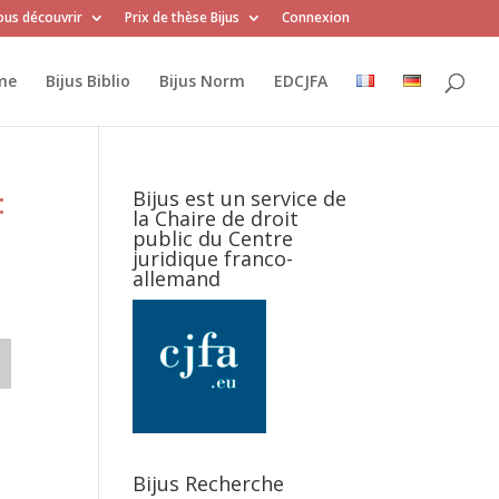
us découvrir
Prix de thèse Bijus
Connexion
me
Bijus Biblio
Bijus Norm
EDCJFA
:
Bijus est un service de
la Chaire de droit
public du Centre
juridique franco-
allemand
Bijus Recherche