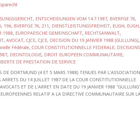
oparecht
UNGSGERICHT, ENTSCHEIDUNGEN VOM 14.7.1987
,
BVERFGE 76,
, 196
,
BVERFGE 76, 211
,
DIENSTLEISTUNGSFREIHEIT
,
EUGH
,
EUGH,
1.1988
,
EUROPAEISCHE GEMEINSCHAFT
,
RECHTSANWALT
,
HT
,
AVOCAT
,
CJCE
,
CJCE, DECISION DU 19 JANVIER 1988 (GULLUNG)
,
nnelle Fédérale
,
COUR CONSTITUTIONNELLE FEDERALE, DECISIONS
1987
,
DEONTOLOGIE
,
DROIT EUROPEEN COMMUNAUTAIRE
,
IBERTE DE PRESTATION DE SERVICE
 DE DORTMUND (4 ET 5 MARS 1988) TENUES PAR L'ASSOCIATIO
 ARRETS DU 14 JUILLET 1987 DE LA COUR CONSTITUTIONNELLE
AVOCATS ET DE L'ARRET EN DATE DU 19 JANVIER 1988 "GULLUNG
 EUROPEENNES RELATIF A LA DIRECTIVE COMMUNAUTAIRE SUR L
.