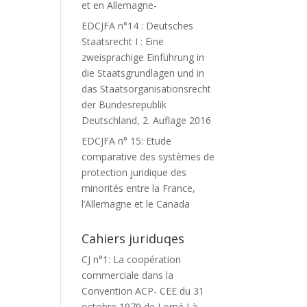
et en Allemagne-
EDCJFA n°14 : Deutsches
Staatsrecht I : Eine
zweisprachige Einführung in
die Staatsgrundlagen und in
das Staatsorganisationsrecht
der Bundesrepublik
Deutschland, 2. Auflage 2016
EDCJFA n° 15: Etude
comparative des systèmes de
protection juridique des
minorités entre la France,
l’Allemagne et le Canada
Cahiers juriduqes
CJ n°1: La coopération
commerciale dans la
Convention ACP- CEE du 31
octobre 1979 de Lomé I à