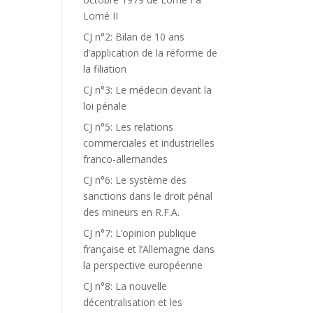
Lomé II
CJ n°2: Bilan de 10 ans
d’application de la réforme de
la filiation
CJ n°3: Le médecin devant la
loi pénale
CJ n°5: Les relations
commerciales et industrielles
franco-allemandes
CJ n°6: Le système des
sanctions dans le droit pénal
des mineurs en R.F.A.
CJ n°7: L’opinion publique
française et l’Allemagne dans
la perspective européenne
CJ n°8: La nouvelle
décentralisation et les