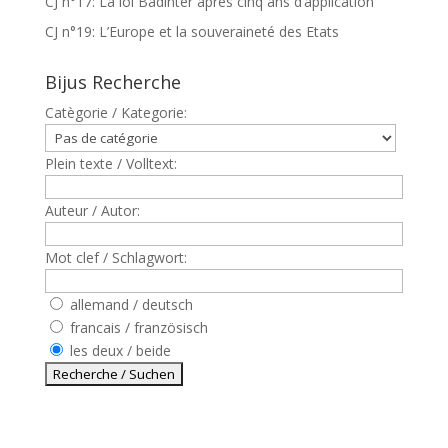
CJ n°17: La loi Badinter après cinq ans d’application
CJ n°19: L’Europe et la souveraineté des Etats
Bijus Recherche
Catègorie / Kategorie:
Plein texte / Volltext:
Auteur / Autor:
Mot clef / Schlagwort:
allemand / deutsch
francais / französisch
les deux / beide