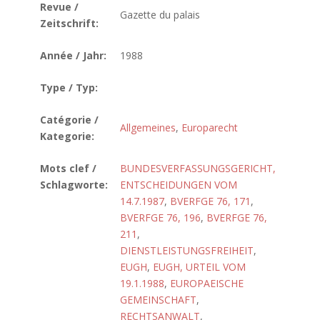
Revue /
Gazette du palais
Zeitschrift:
Année / Jahr:
1988
Type / Typ:
Catégorie /
Allgemeines
,
Europarecht
Kategorie:
Mots clef /
BUNDESVERFASSUNGSGERICHT,
Schlagworte:
ENTSCHEIDUNGEN VOM
14.7.1987
,
BVERFGE 76, 171
,
BVERFGE 76, 196
,
BVERFGE 76,
211
,
DIENSTLEISTUNGSFREIHEIT
,
EUGH
,
EUGH, URTEIL VOM
19.1.1988
,
EUROPAEISCHE
GEMEINSCHAFT
,
RECHTSANWALT
,