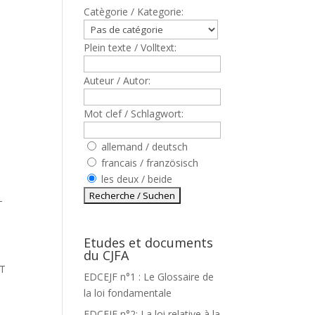
Catègorie / Kategorie:
Plein texte / Volltext:
Auteur / Autor:
Mot clef / Schlagwort:
allemand / deutsch
1
francais / französisch
les deux / beide
T
Etudes et documents
du CJFA
ET
EDCEJF n°1 : Le Glossaire de
la loi fondamentale
EDCEJF n°2: La loi relative à la