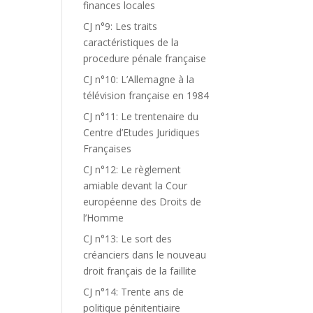
finances locales
CJ n°9: Les traits
caractéristiques de la
procedure pénale française
CJ n°10: L’Allemagne à la
télévision française en 1984
CJ n°11: Le trentenaire du
Centre d’Etudes Juridiques
Françaises
CJ n°12: Le règlement
amiable devant la Cour
européenne des Droits de
l’Homme
CJ n°13: Le sort des
créanciers dans le nouveau
droit français de la faillite
CJ n°14: Trente ans de
politique pénitentiaire