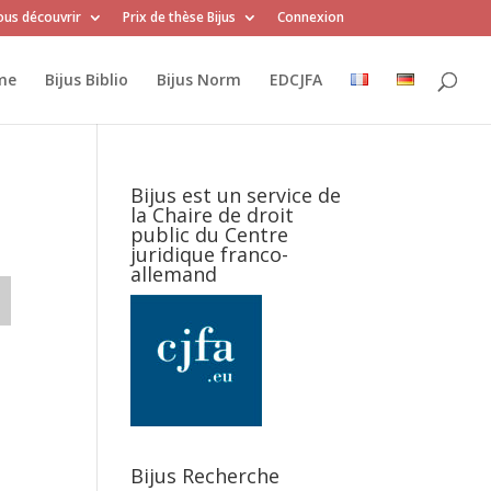
us découvrir
Prix de thèse Bijus
Connexion
me
Bijus Biblio
Bijus Norm
EDCJFA
Bijus est un service de
la Chaire de droit
public du Centre
juridique franco-
allemand
Bijus Recherche