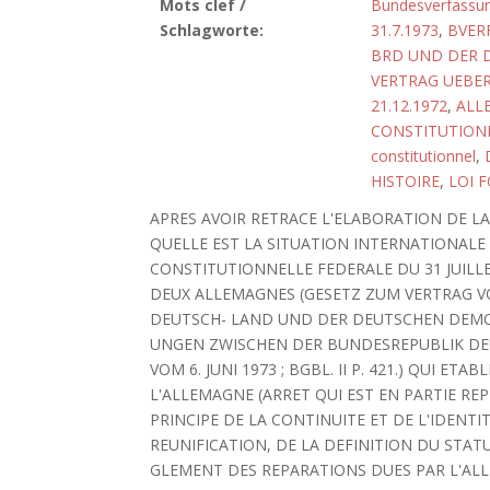
Mots clef /
Bundesverfassun
Schlagworte:
31.7.1973
,
BVERF
BRD UND DER D
VERTRAG UEBE
21.12.1972
,
ALL
CONSTITUTIONN
constitutionnel
,
HISTOIRE
,
LOI 
APRES AVOIR RETRACE L'ELABORATION DE LA
QUELLE EST LA SITUATION INTERNATIONALE 
CONSTITUTIONNELLE FEDERALE DU 31 JUILLE
DEUX ALLEMAGNES (GESETZ ZUM VERTRAG V
DEUTSCH- LAND UND DER DEUTSCHEN DEMO
UNGEN ZWISCHEN DER BUNDESREPUBLIK D
VOM 6. JUNI 1973 ; BGBL. II P. 421.) QUI 
L'ALLEMAGNE (ARRET QUI EST EN PARTIE RE
PRINCIPE DE LA CONTINUITE ET DE L'IDENTI
REUNIFICATION, DE LA DEFINITION DU STATU
GLEMENT DES REPARATIONS DUES PAR L'AL