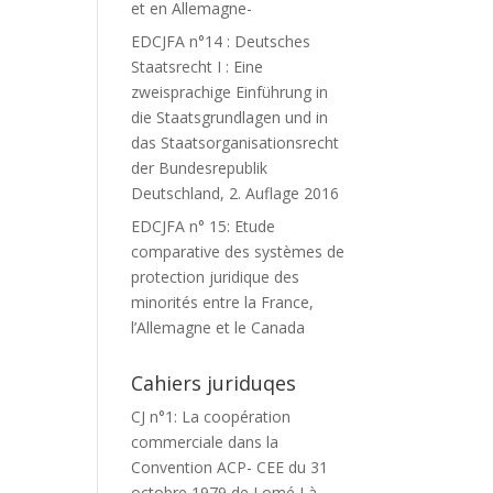
et en Allemagne-
EDCJFA n°14 : Deutsches
Staatsrecht I : Eine
zweisprachige Einführung in
die Staatsgrundlagen und in
das Staatsorganisationsrecht
der Bundesrepublik
Deutschland, 2. Auflage 2016
EDCJFA n° 15: Etude
comparative des systèmes de
protection juridique des
minorités entre la France,
l’Allemagne et le Canada
Cahiers juriduqes
CJ n°1: La coopération
commerciale dans la
Convention ACP- CEE du 31
octobre 1979 de Lomé I à