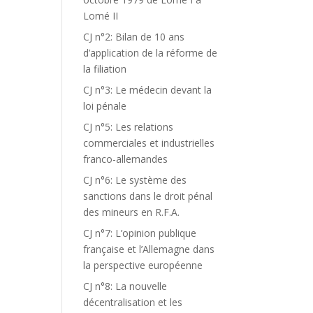
Lomé II
CJ n°2: Bilan de 10 ans
d’application de la réforme de
la filiation
CJ n°3: Le médecin devant la
loi pénale
CJ n°5: Les relations
commerciales et industrielles
franco-allemandes
CJ n°6: Le système des
sanctions dans le droit pénal
des mineurs en R.F.A.
CJ n°7: L’opinion publique
française et l’Allemagne dans
la perspective européenne
CJ n°8: La nouvelle
décentralisation et les