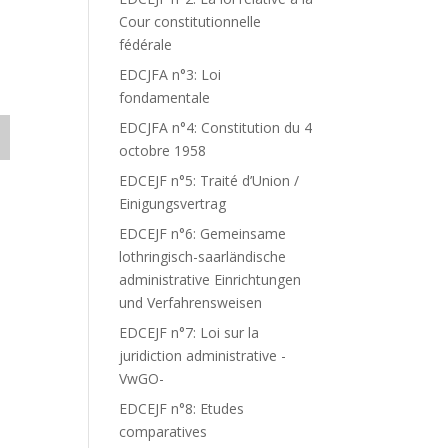
Cour constitutionnelle
fédérale
EDCJFA n°3: Loi
fondamentale
EDCJFA n°4: Constitution du 4
octobre 1958
EDCEJF n°5: Traité d’Union /
Einigungsvertrag
EDCEJF n°6: Gemeinsame
lothringisch-saarländische
administrative Einrichtungen
und Verfahrensweisen
EDCEJF n°7: Loi sur la
juridiction administrative -
VwGO-
EDCEJF n°8: Etudes
comparatives