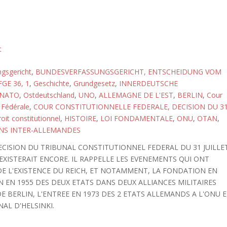
t
gsgericht
,
BUNDESVERFASSUNGSGERICHT, ENTSCHEIDUNG VOM
GE 36, 1
,
Geschichte
,
Grundgesetz
,
INNERDEUTSCHE
NATO
,
Ostdeutschland
,
UNO
,
ALLEMAGNE DE L'EST
,
BERLIN
,
Cour
 Fédérale
,
COUR CONSTITUTIONNELLE FEDERALE, DECISION DU 3
oit constitutionnel
,
HISTOIRE
,
LOI FONDAMENTALE
,
ONU
,
OTAN
,
NS INTER-ALLEMANDES
DECISION DU TRIBUNAL CONSTITUTIONNEL FEDERAL DU 31 JUILLE
EXISTERAIT ENCORE. IL RAPPELLE LES EVENEMENTS QUI ONT
DE L'EXISTENCE DU REICH, ET NOTAMMENT, LA FONDATION EN
ON EN 1955 DES DEUX ETATS DANS DEUX ALLIANCES MILITAIRES
E BERLIN, L'ENTREE EN 1973 DES 2 ETATS ALLEMANDS A L'ONU 
NAL D'HELSINKI.