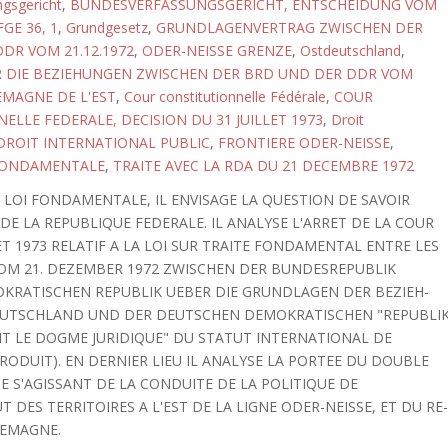
gsgericht
,
BUNDESVERFASSUNGSGERICHT, ENTSCHEIDUNG VOM
GE 36, 1
,
Grundgesetz
,
GRUNDLAGENVERTRAG ZWISCHEN DER
DR VOM 21.12.1972
,
ODER-NEISSE GRENZE
,
Ostdeutschland
,
R DIE BEZIEHUNGEN ZWISCHEN DER BRD UND DER DDR VOM
EMAGNE DE L'EST
,
Cour constitutionnelle Fédérale
,
COUR
ELLE FEDERALE, DECISION DU 31 JUILLET 1973
,
Droit
DROIT INTERNATIONAL PUBLIC
,
FRONTIERE ODER-NEISSE
,
FONDAMENTALE
,
TRAITE AVEC LA RDA DU 21 DECEMBRE 1972
 LOI FONDAMENTALE, IL ENVISAGE LA QUESTION DE SAVOIR
DE LA REPUBLIQUE FEDERALE. IL ANALYSE L'ARRET DE LA COUR
T 1973 RELATIF A LA LOI SUR TRAITE FONDAMENTAL ENTRE LES
OM 21. DEZEMBER 1972 ZWISCHEN DER BUNDESREPUBLIK
KRATISCHEN REPUBLIK UEBER DIE GRUNDLAGEN DER BEZIEH-
EUTSCHLAND UND DER DEUTSCHEN DEMOKRATISCHEN "REPUBLI
ETABLIT LE DOGME JURIDIQUE" DU STATUT INTERNATIONAL DE
PRODUIT). EN DERNIER LIEU IL ANALYSE LA PORTEE DU DOUBLE
TE S'AGISSANT DE LA CONDUITE DE LA POLITIQUE DE
T DES TERRITOIRES A L'EST DE LA LIGNE ODER-NEISSE, ET DU RE
LEMAGNE.