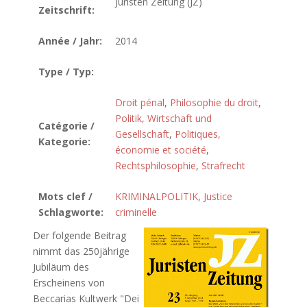
Juristen Zeitung (JZ)
Zeitschrift:
Année / Jahr:
2014
Type / Typ:
Droit pénal
,
Philosophie du droit
,
Politik, Wirtschaft und
Catégorie /
Gesellschaft
,
Politiques,
Kategorie:
économie et société
,
Rechtsphilosophie
,
Strafrecht
Mots clef /
KRIMINALPOLITIK
,
Justice
Schlagworte:
criminelle
Der folgende Beitrag
nimmt das 250jährige
Jubiläum des
Erscheinens von
Beccarias Kultwerk "Dei