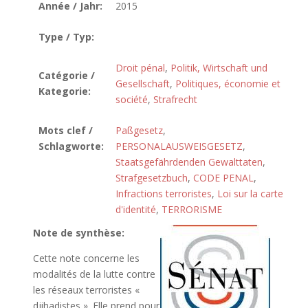
Année / Jahr:
2015
Type / Typ:
Droit pénal
,
Politik, Wirtschaft und
Catégorie /
Gesellschaft
,
Politiques, économie et
Kategorie:
société
,
Strafrecht
Mots clef /
Paßgesetz
,
Schlagworte:
PERSONALAUSWEISGESETZ
,
Staatsgefährdenden Gewalttaten
,
Strafgesetzbuch
,
CODE PENAL
,
Infractions terroristes
,
Loi sur la carte
d'identité
,
TERRORISME
Note de synthèse:
Cette note concerne les
modalités de la lutte contre
les réseaux terroristes «
djihadistes ». Elle prend pour