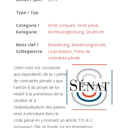
Type / Typ:
Catégorie /
Droit comparé
,
Droit pénal
,
Kategorie:
Rechtsvergleichung
,
Strafrecht
Mots clef /
Bewährung
,
Bewährungsstrafe
,
Schlagworte:
La probation
,
Peine de
contrainte pénale
Cette note est consacrée
aux équivalents de la « peine
de contrainte pénale » que
l'article 8 du projet de loi
relatif à la prévention de la
récidive et à
l'individualisation des peines
tend à introduire dans le
code pénal en y insérant un article 131-8-2
(nouveau). Elle se fonde sur les législations