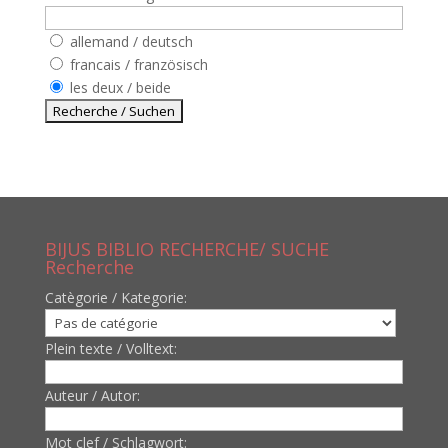
allemand / deutsch
francais / französisch
les deux / beide
BIJUS BIBLIO RECHERCHE/ SUCHE
Recherche
Catègorie / Kategorie:
Plein texte / Volltext:
Auteur / Autor:
Mot clef / Schlagwort: