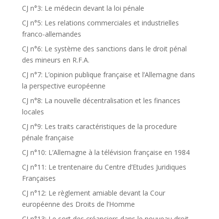
CJ n°3: Le médecin devant la loi pénale
CJ n°5: Les relations commerciales et industrielles
franco-allemandes
CJ n°6: Le système des sanctions dans le droit pénal
des mineurs en R.F.A.
CJ n°7: L’opinion publique française et l’Allemagne dans
la perspective européenne
CJ n°8: La nouvelle décentralisation et les finances
locales
CJ n°9: Les traits caractéristiques de la procedure
pénale française
CJ n°10: L’Allemagne à la télévision française en 1984
CJ n°11: Le trentenaire du Centre d’Etudes Juridiques
Françaises
CJ n°12: Le règlement amiable devant la Cour
européenne des Droits de l’Homme
CJ n°13: Le sort des créanciers dans le nouveau droit